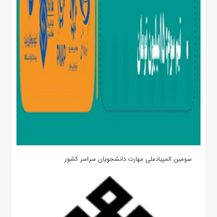
سومین المپیادملی مهارت دانشجویان سراسر کشور