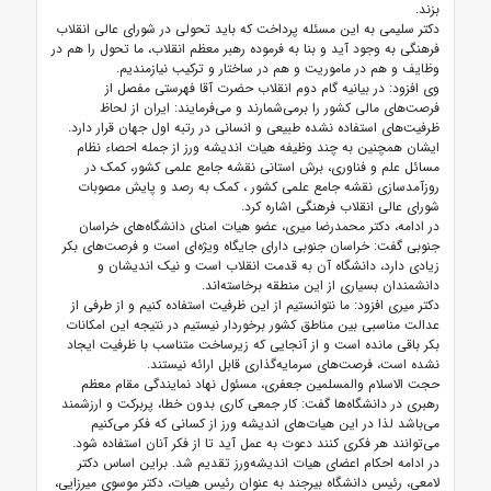
بزند.
دکتر سلیمی به این مسئله پرداخت که باید تحولی در شورای عالی انقلاب
فرهنگی به وجود آید و بنا به فرموده رهبر معظم انقلاب، ما تحول را هم در
وظایف و هم در ماموریت و هم در ساختار و ترکیب نیازمندیم.
وی افزود: در بیانیه گام دوم انقلاب حضرت آقا فهرستی مفصل از
فرصت‌های مالی کشور را برمی‌شمارند و می‌فرمایند: ایران از لحاظ
ظرفیت‌های استفاده نشده طبیعی و انسانی در رتبه اول جهان قرار دارد.
ایشان همچنین به چند وظیفه هیات اندیشه ورز از جمله احصاء نظام
مسائل علم و فناوری، برش استانی نقشه جامع علمی کشور، کمک در
روزآمدسازی نقشه جامع علمی کشور ، کمک به رصد و پایش مصوبات
شورای عالی انقلاب فرهنگی اشاره کرد.
در ادامه، دکتر محمدرضا میری، عضو هیات امنای دانشگاه‌های خراسان
جنوبی گفت: خراسان جنوبی دارای جایگاه ویژه‌ای است و فرصت‌های بکر
زیادی دارد، دانشگاه آن به قدمت انقلاب است و نیک اندیشان و
دانشمندان بسیاری از این منطقه برخاسته‌اند.
دکتر میری افزود: ما نتوانستیم از این ظرفیت استفاده کنیم و از طرفی از
عدالت مناسبی بین مناطق کشور برخوردار نیستیم در نتیجه این امکانات
بکر باقی مانده است و از آنجایی که زیرساخت متناسب با ظرفیت ایجاد
نشده است، فرصت‌های سرمایه‌گذاری قابل ارائه نیستند.
حجت الاسلام والمسلمین جعفری، مسئول نهاد نمایندگی مقام معظم
رهبری در دانشگاه‌ها گفت: کار جمعی کاری بدون خطا، پربرکت و ارزشمند
می‌باشد لذا در این هیات‌های اندیشه ورز از کسانی که فکر می‌کنیم
می‌توانند هر فکری کنند دعوت به عمل آید تا از فکر آنان استفاده شود.
در ادامه احکام اعضای هیات اندیشه‌ورز تقدیم شد. براین اساس دکتر
لامعی، رئیس دانشگاه بیرجند به عنوان رئیس هیات، دکتر موسوی میرزایی،