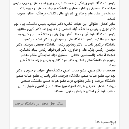
رئیس دانشگاه علوم پزشکی و خدمات درمانی بیرجند به عنوان نایب رئیس
هیات، دکتر حسینی واشان، معاون دانشگاه بیرجند به عنوان دبیرهیات
اندیشه‌ورز ستاد علم و فناوری شورای عالی انقلاب فرهنگی استان معرفی
شدند.
سایر اعضای حقوقی این هیات شامل؛ دکتر شبانی، رئیس دانشگاه پیام نور،
دکتر عزیزی، رئیس دانشگاه آزاد اسلامی واحد بیرجند، دکتر اکبری مطلق،
رئیس دانشگاه فرهنگیان ، دکتر آتش روز، رئیس دانشگاه علمی کاربردی،
مهندس مالکی، رئیس دانشگاه فنی و حرفه‌ای و دکتر شکیب، رئیس
دانشگاه بزرگمهر قاینات، دکتر رضاپور، رئیس دانشگاه صنعتی بیرجند، دکتر
مجیدی، رئیس پارک علم و فناوری، دکتر ایزدخواه، رئیس بنیاد نخبگان،
حجت الاسلام والمسلمین جعفری، مسئول نهاد نمایندگی مقام معظم
رهبری در دانشگاه‌های استان، دکتر سید کاشی، رئیس جهاد دانشگاهی
بودند.
همچنین، دکتر میری، عضو هیات امنای دانشگاه‌های خراسان جنوبی، دکتر
بهدانی، عضو هیات علمی دانشگاه بیرجند، دکتر پاسبان، عضو هیات علمی
دانشگاه بیرجند و دکتر یعقوبی نژاد، عضو هیات علمی دانشگاه صنعتی
بیرجند اعضای حقیقی هیات اندیشه‌ورز ستاد علم و فناوری شورای عالی
انقلاب فرهنگی استان خراسان جنوبی هستند.
لینک اصل محتوا در دانشگاه بیرجند
برچسب ها