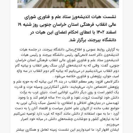
نشست هیات اندیشه‌ورز ستاد علم و فناوری شورای
عالی انقلاب فرهنگی استان خراسان جنوبی روز شنبه ۱۹
اسفند ۱۴۰۲ با اعطای احکام اعضای این هیات در
دانشگاه بیرجند، برگزار شد.
به گزارش روابط عمومی و اطلاع‌رسانی دانشگاه بیرجند، در جلسه هیات
اندیشه‌ورز، دکتر احمد لامعی‌گیو، رئیس دانشگاه بیرجند و رئیس هیات
اندیشه‌ورز ستاد علم و فناوری شورای عالی انقلاب فرهنگی استان خراسان
جنوبی، گفت: وقتی که به اندیشه‌های گران سنگ رهبر انقلاب و بیانیه گام
دوم انقلاب می‌اندیشیم در می‌یابیم که بیانیه گام دوم انقلاب در سه واژه
امید، جوان، پژوهش و فناوری خلاصه می‌شود .
دکتر لامعی افزود: رهبر معظم انقلاب در بند ۲۹ این بیانیه که به حوزه علم و
پژوهش اختصاص دارد، می‌فرمایند: دانش آشکارترین وسیله عزت و قدرت
یک کشور است و روی دیگر دانایی، توانایی است. دنیای غرب به برکت
دانش خود توانست ثروت، نفوذ و قدرت ۲۰۰ ساله فراهم کند و با وجود
تهیدستی در بنیان‌های اخلاقی و اعتقادی، با تحمیل سبک زندگی غربی به
جوامع عقب مانده از کاروان علم‌، اختیار سیاست و اقتصاد آنان را به دست
آورد ؛ ما به سوء استفاده از دانش مانند آنچه که غرب دارد توصیه نمی‌کنیم
اما به نیازهای کشور و جوشاندن چشمه‌های دانش در میانه خود اصرار
می‌ورزیم .
ایشان اظهار کرد: ما امیدواریم این نشست زمینه تعامل و همکاری بیشتر