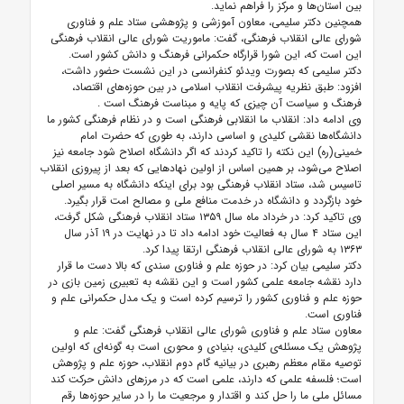
بین استان‌ها و مرکز را فراهم نماید.
همچنین دکتر سلیمی، معاون آموزشی و پژوهشی ستاد علم و فناوری
شورای عالی انقلاب فرهنگی، گفت: ماموریت شورای عالی انقلاب فرهنگی
این است که، این شورا قرارگاه حکمرانی فرهنگ و دانش کشور است.
دکتر سلیمی که بصورت ویدئو کنفرانسی در این نشست حضور داشت،
افزود: طبق نظریه پیشرفت انقلاب اسلامی در بین حوزه‌های اقتصاد،
فرهنگ و سیاست آن چیزی که پایه و مبناست فرهنگ است .
وی ادامه داد: انقلاب ما انقلابی فرهنگی است و در نظام فرهنگی کشور ما
دانشگاه‌ها نقشی کلیدی و اساسی دارند، به طوری که حضرت امام
خمینی(ره) این نکته را تاکید کردند که اگر دانشگاه اصلاح شود جامعه نیز
اصلاح می‌شود، بر همین اساس از اولین نهادهایی که بعد از پیروزی انقلاب
تاسیس شد، ستاد انقلاب فرهنگی بود برای اینکه دانشگاه به مسیر اصلی
خود بازگردد و دانشگاه در خدمت منافع ملی و مصالح امت قرار بگیرد.
وی تاکید کرد: در خرداد ماه سال ۱۳۵۹ ستاد انقلاب فرهنگی شکل گرفت،
این ستاد ۴ سال به فعالیت خود ادامه داد تا در نهایت در ۱۹ آذر سال
۱۳۶۳ به شورای عالی انقلاب فرهنگی ارتقا پیدا کرد.
دکتر سلیمی بیان کرد: در حوزه علم و فناوری سندی که بالا دست ما قرار
دارد نقشه جامعه علمی کشور است و این نقشه به تعبیری زمین بازی در
حوزه علم و فناوری کشور را ترسیم کرده است و یک مدل حکمرانی علم و
فناوری است.
معاون ستاد علم و فناوری شورای عالی انقلاب فرهنگی گفت: علم و
پژوهش یک مسئله‌ی کلیدی، بنیادی و محوری است به گونه‌ای که اولین
توصیه مقام معظم رهبری در بیانیه گام دوم انقلاب، حوزه علم و پژوهش
است؛ فلسفه علمی که دارند، علمی است که در مرزهای دانش حرکت کند
مسائل ملی ما را حل کند و اقتدار و مرجعیت ما را در سایر حوزه‌ها رقم