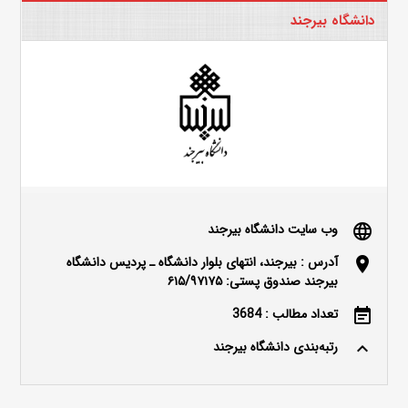
دانشگاه بیرجند
وب سایت دانشگاه بیرجند
language
آدرس : بیرجند، انتهای بلوار دانشگاه ـ پردیس دانشگاه
location_on
بیرجند صندوق پستی: ۶۱۵/۹۷۱۷۵
تعداد مطالب : 3684
event_note
رتبه‌بندی دانشگاه بیرجند
keyboard_arrow_up