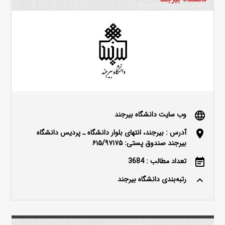
وب سایت دانشگاه بیرجند
language
آدرس : بیرجند، انتهای بلوار دانشگاه ـ پردیس دانشگاه
location_on
بیرجند صندوق پستی: ۶۱۵/۹۷۱۷۵
تعداد مطالب : 3684
event_note
رتبه‌بندی دانشگاه بیرجند
keyboard_arrow_up