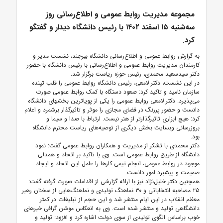
مجموعه مدیریت روابط عمومی و اطلاع‌رسانی روز
سه‌شنبه ۱۵ اسفند ۱۴۰۲ با رئیس دانشگاه دیدار و گفتگو
کرد.
به گزارش روابط عمومی و اطلاع‌رسانی دانشگاه بیرجند، نشست مدیر و
کارمندان مدیریت روابط عمومی و اطلاع‌رسانی با رئیس دانشگاه با حضور
دکتر سیدسعید محمدی، رئیس حوزه ریاست برگزار شد.
در این نشست، دکتر لامعی، رئیس دانشگاه روابط عمومی را قلب تپنده
سازمان نامید و تاکید کرد: صعود دستگاه با کمک روابط عمومی صورت
می‌پذیرد. دکتر لامعی روابط عمومی را یکی از پویاترین بخشهای دانشگاه
دانست و حضور پررنگ در فضای مجازی را موثر و تاثیرگذار برشمرد و اعلام
کرد: هیچ ابزاری تاثیرگذارتر از هنر نیست. ارتباط با صدا و سیما و
بروزرسانی وبسایت بخش دیگری از توصیه‌های ریاست محترم دانشگاه
بود.
دکتر محمدی با تشکر از مدیریت و همکاران روابط عمومی گفت: نمود
دانشگاه از طریق روابط عمومی است. وی با تاکید بر اتحاد و همدلی
موجود در روابط عمومی، انجام تیمی کارها را عامل این اتحاد و ایجاد
صمیمت و پیشبرد امور دانست.
همچنین دکتر خلیل‌نژاد نیز با ارائه گزارشی از اقدامات صورت گرفته گفت:
۲۵ مصاحبه انتخاباتی و ۳۰ نماهنگ تولیدی و نماهنگ‌هایی از سخنان رهبر
معظم انقلاب در این ایام منتشر شد و این حجم از تبلیغات در کمتر
دانشگاهی تولید و منتشر شده است. وی به انعکاس موشن گرافی خبرهای
خوب براساس الگوی تولیدی از سوی دولت اشاره کرد و افزود: تولید و