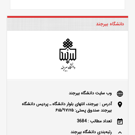
دانشگاه بیرجند
وب سایت دانشگاه بیرجند
language
آدرس : بیرجند، انتهای بلوار دانشگاه ـ پردیس دانشگاه
location_on
بیرجند صندوق پستی: ۶۱۵/۹۷۱۷۵
تعداد مطالب : 3684
event_note
رتبه‌بندی دانشگاه بیرجند
keyboard_arrow_up