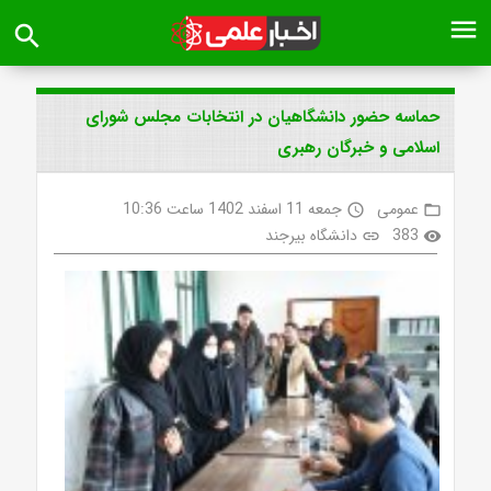
menu
search
حماسه حضور دانشگاهیان در انتخابات مجلس شورای
اسلامی و خبرگان رهبری
عمومی
جمعه 11 اسفند 1402 ساعت 10:36
access_time
folder_open
383
دانشگاه بیرجند
link
visibility