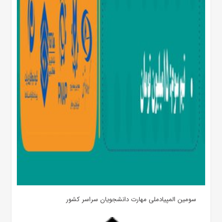
سومین المپیادملی مهارت دانشجویان سراسر کشور