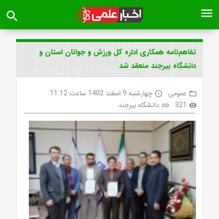
menu
search
تفاهم‌نامه همکاری اداره کل ورزش و جوانان استان و
دانشگاه بیرجند منعقد شد
عمومی
چهارشنبه 9 اسفند 1402 ساعت 11:12
access_time
folder_open
321
دانشگاه بیرجند
link
visibility