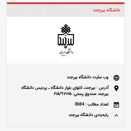
دانشگاه بیرجند
وب سایت دانشگاه بیرجند
language
آدرس : بیرجند، انتهای بلوار دانشگاه ـ پردیس دانشگاه
location_on
بیرجند صندوق پستی: ۶۱۵/۹۷۱۷۵
تعداد مطالب : 3684
event_note
رتبه‌بندی دانشگاه بیرجند
keyboard_arrow_up