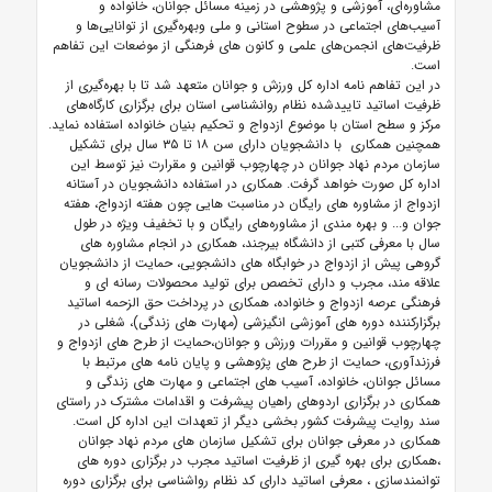
مشاوره‌ای، آموزشی و پژوهشی در زمینه مسائل جوانان، خانواده و
آسیب‌های اجتماعی در سطوح استانی و ملی وبهره‌گیری از توانایی‌ها و
ظرفیت‌های انجمن‌های علمی و کانون های فرهنگی از موضعات این تفاهم
است.
در این تفاهم نامه اداره کل ورزش و جوانان متعهد شد تا با بهره‌گیری از
ظرفیت اساتید تاییدشده نظام روانشناسی استان برای برگزاری کارگاه‌های
مرکز و سطح استان با موضوع ازدواج و تحکیم بنیان خانواده استفاده نماید.
همچنین همکاری با دانشجویان دارای سن ۱۸ تا ۳۵ سال برای تشکیل
سازمان مردم نهاد جوانان در چهارچوب قوانین و مقرارت نیز توسط این
اداره کل صورت خواهد گرفت. همکاری در استفاده دانشجویان در آستانه
ازدواج از مشاوره های رایگان در مناسبت هایی چون هفته ازدواج، هفته
جوان و... و بهره مندی از مشاوره‌های رایگان و با تخفیف ویژه در طول
سال با معرفی کتبی از دانشگاه بیرجند، همکاری در انجام مشاوره های
گروهی پیش از ازدواج در خوابگاه های دانشجویی، حمایت از دانشجویان
علاقه مند، مجرب و دارای تخصص برای تولید محصولات رسانه ای و
فرهنگی عرصه ازدواج و خانواده، همکاری در پرداخت حق الزحمه اساتید
برگزارکننده دوره های آموزشی انگیزشی (مهارت های زندگی)، شغلی در
چهارچوب قوانین و مقررات ورزش و جوانان،حمایت از طرح های ازدواج و
فرزندآوری، حمایت از طرح های پژوهشی و پایان نامه های مرتبط با
مسائل جوانان، خانواده، آسیب های اجتماعی و مهارت های زندگی و
همکاری در برگزاری اردوهای راهیان پیشرفت و اقدامات مشترک در راستای
سند روایت پیشرفت کشور بخشی دیگر از تعهدات این اداره کل است.
همکاری در معرفی جوانان برای تشکیل سازمان های مردم نهاد جوانان
،همکاری برای بهره گیری از ظرفیت اساتید مجرب در برگزاری دوره های
توانمندسازی ، معرفی اساتید دارای کد نظام رواشناسی برای برگزاری دوره