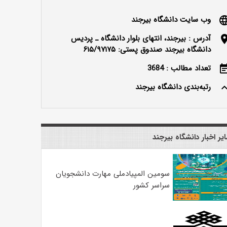
وب سایت دانشگاه بیرجند
langu
آدرس : بیرجند، انتهای بلوار دانشگاه ـ پردیس
locatio
دانشگاه بیرجند صندوق پستی: ۶۱۵/۹۷۱۷۵
تعداد مطالب : 3684
event_n
رتبه‌بندی دانشگاه بیرجند
keyboard_ar
یر اخبار دانشگاه بیرجند
سومین المپیادملی مهارت دانشجویان
سراسر کشور