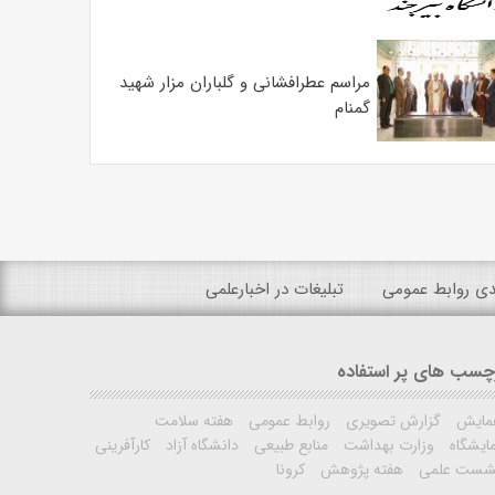
مراسم عطرافشانی و گلباران مزار شهید
گمنام
ندی روابط عمومی
تبلیغات در اخبارعلمی
چسب های پر استفاده
مایش
گزارش تصویری
روابط عمومی
هفته سلامت
ایشگاه
وزارت بهداشت
منابع طبیعی
دانشگاه آزاد
کارآفرینی
شست علمی
هفته پژوهش
کرونا