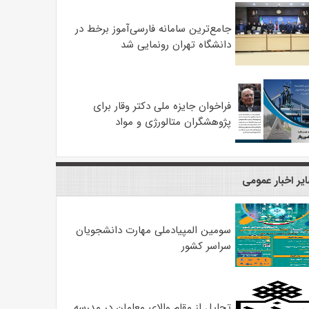
جامع‌ترین سامانه فارسی‌آموز برخط در
دانشگاه تهران رونمایی شد
فراخوان جایزه ملی دکتر وقار برای
پژوهشگران متالورژی و مواد
یر اخبار عمومی
سومین المپیادملی مهارت دانشجویان
سراسر کشور
تجلیل از مقام والای معلمان در مدرسه