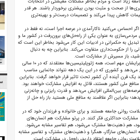
امعه زیاد است و مردم بخاطر مشکلات معیشتی در انتخابات
یری‌ها از صحت و مثبت بودن بیشتری برخوردار باشند. هر قدر
مات کاهش پیدا می‌کند و تصمیمات درست‌تر و بهینه‌تری
ر احساس می‌کنید ناکارآمدی در عرصه اجرا است، نه فقط در
دمی‌سازی به عنوان یکی از راه‌حل‌های برون‌رفت در کشور ما و
بدیل به حکمرانی در ادبیات این کار می‌شود بخاطر این است که
 را از حکومت‌داری متفاوت می‌کند. بنابراین چه به دنبال
باشید، باز مسیرش از مشارکت است.
وی افزود: عزیزانی که دغدغه بین‌المللی دارند و منافع ملی برایشان مهم است، همه ژئوپلیتیسین‌ها معتقدند که در ۱۰ سالی
 رخ می‌دهد و کشوری که در این یک دهه نتواند جانمایی مناسب
 یک قرن آینده آن کشور تحت تاثیر قرار خواهد گرفت. بنابراین
سا
 منافع ملی کشور هستند، قائل به افزایش مشارکت خواهند بود.
صه‌های بین‌المللی افزایش می‌دهد و قدرت رایزنی و چانه‌زنی
د؛ بنابراین اگر علاقمند به منافع ملی هستید باز راه حل از
لامت روانی جامعه هستند و برای خانواده و فرزندان خود که در
به مشارکت حداکثری فکر کنند. در پرتو مشارکت هم انسان‌های
شود، هم ذهنیت‌ها مشترک می‌شود، هم تفاسیر مشابه می‌شود.
 انسان‌های سازگار، همگرا و ذهنیت‌های مشترک و تفاسیر مشابه
سلامت روانی جامعه اعتقاد دارید، راه‌حل در مشارکت است.