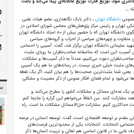
کثری شود، توزیع قدرت توزیع عادلانه‌ای پیدا می‌کند و باعث
 ...
age
 عمومی
دانشگاه تهران
، دکتر بابک نگاهداری، عضو هیات علمی
n_on
شکی تهران و رئیس مرکز پژوهش‌های مجلس شورای اسلامی در
نشست خانه گفتگوی دانشگاه تهران که با حضور بیش از ۸۰ استاد دانشگاه تهران
-ص
 متفاوت و چهره‌های سیاسی از احزاب و گروه‌های سیاسی
هید سلیمانی دانشگاه تهران برگزار شد، گفت: آسیبی را احساس
ote
ن آسیب، این است که متاسفانه صاحب‌نظران ما رویای مثبت
row_up
ز صاحب‌نظران دعوت می‌کنیم، عمدتاً به ذکر آسیب‌ها و مشکلات
‌حل‌های مثبت خیلی خبری نیست. در رسانه‌های ما هم یک آسیبی
 یعنی شما مثبت‌ترین صحبت‌‌ها را هم بیان کنید، اگر یک نقطه
ها می‌شود و تمام فضای افکار عمومی از ذکر مصیبت و مشکلی
سا
، یک عده‌ای مسائل و مشکلات کشور را مطرح می‌کنند و
 مشارکت کنند. من اتفاقاً می‌خواهم این گزاره را جابجا کنم.
کت حداکثری کنیم. مشارکت حل‌الامسائل مشکلات ما است. راه
سانی مقدم بر توسعه اقتصادی است، گفت: توسعه انسانی در عرصه
تماعی انتخابات. انتخابات یکی از محدودترین فرصت‌های
 غایی ما در قانون اساسی هم تعالی و تربیت انسان‌ها ذکر