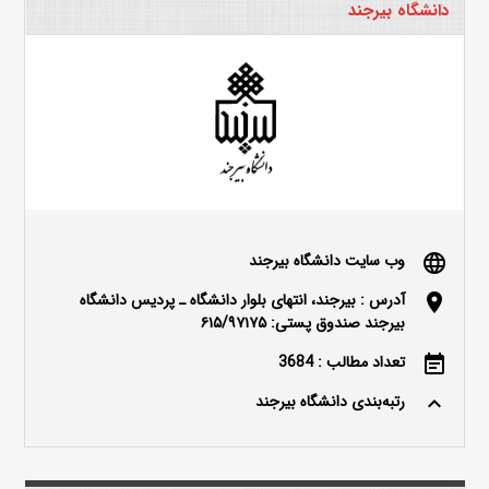
دانشگاه بیرجند
وب سایت دانشگاه بیرجند
language
آدرس : بیرجند، انتهای بلوار دانشگاه ـ پردیس دانشگاه
location_on
بیرجند صندوق پستی: ۶۱۵/۹۷۱۷۵
تعداد مطالب : 3684
event_note
رتبه‌بندی دانشگاه بیرجند
keyboard_arrow_up