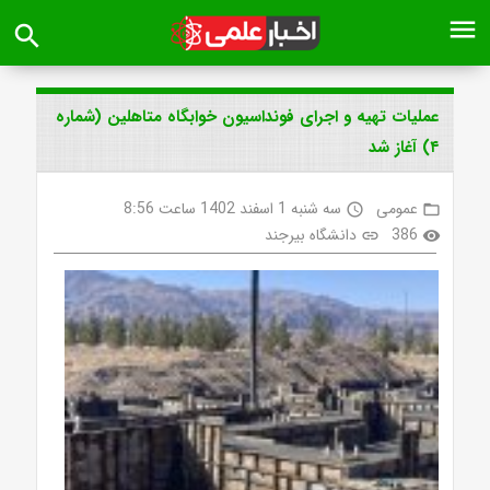
menu
search
عملیات تهیه و اجرای فونداسیون خوابگاه متاهلین (شماره
۴) آغاز شد
عمومی
سه شنبه 1 اسفند 1402 ساعت 8:56
access_time
folder_open
386
دانشگاه بیرجند
link
visibility