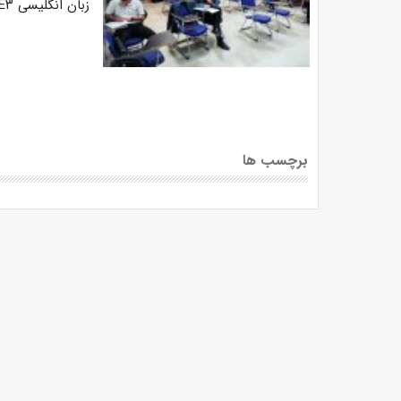
زبان انگلیسی E۳ دانشجویان دکتری با حضور ۲۰ دانشجو در کالج برگزار شد.
برچسب ها