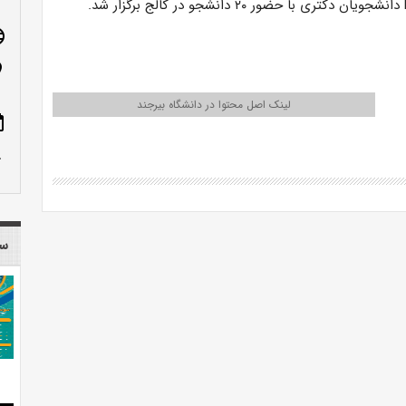
age
n_on
لینک اصل محتوا در دانشگاه بیرجند
ote
row_up
سا