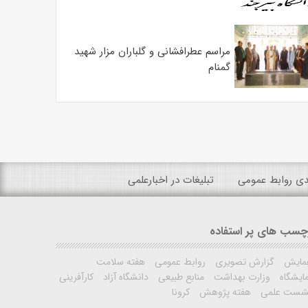
مراسم عطرافشانی و گلباران مزار شهید
گمنام
ندی روابط عمومی
تبلیغات در اخبارعلمی
چسب های پر استفاده
مایش
گزارش تصویری
روابط عمومی
هفته سلامت
ایشگاه
وزارت بهداشت
منابع طبیعی
دانشگاه آزاد
کارآفرینی
شست علمی
هفته پژوهش
کرونا