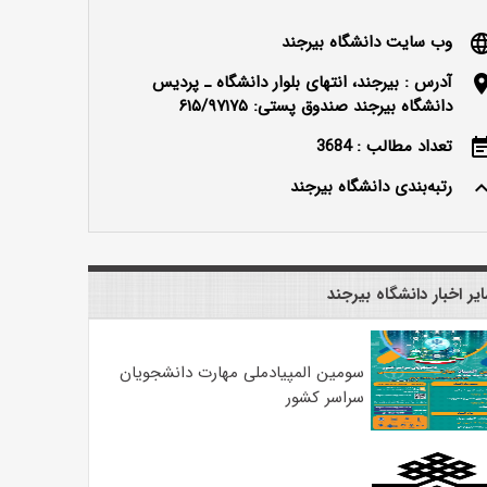
وب سایت دانشگاه بیرجند
langu
آدرس : بیرجند، انتهای بلوار دانشگاه ـ پردیس
locatio
دانشگاه بیرجند صندوق پستی: ۶۱۵/۹۷۱۷۵
تعداد مطالب : 3684
event_n
رتبه‌بندی دانشگاه بیرجند
keyboard_ar
یر اخبار دانشگاه بیرجند
سومین المپیادملی مهارت دانشجویان
سراسر کشور