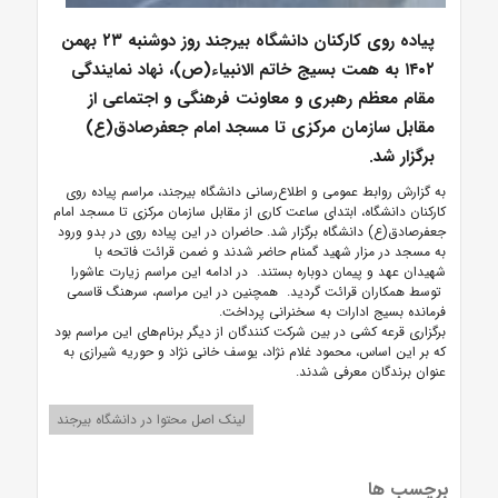
پیاده روی کارکنان دانشگاه بیرجند روز دوشنبه ۲۳ بهمن
۱۴۰۲ به همت بسیج خاتم الانبیاء(ص)، نهاد نمایندگی
مقام معظم رهبری و معاونت فرهنگی و اجتماعی از
مقابل سازمان مرکزی تا مسجد امام جعفرصادق(ع)
برگزار شد.
به گزارش روابط عمومی و اطلاع‌رسانی دانشگاه بیرجند، مراسم پیاده روی
کارکنان دانشگاه، ابتدای ساعت کاری از مقابل سازمان مرکزی تا مسجد امام
جعفرصادق(ع) دانشگاه برگزار شد. حاضران در این پیاده روی در بدو ورود
به مسجد در مزار شهید گمنام حاضر شدند و ضمن قرائت فاتحه با
شهیدان عهد و پیمان دوباره بستند. در ادامه این مراسم زیارت عاشورا
توسط همکاران قرائت گردید. همچنین در این مراسم، سرهنگ قاسمی
فرمانده بسیج ادارات به سخنرانی پرداخت.
برگزاری قرعه کشی در بین شرکت کنندگان از دیگر برنام‌های این مراسم بود
که بر این اساس، محمود غلام نژاد، یوسف خانی نژاد و حوریه شیرازی به
عنوان برندگان معرفی شدند.
لینک اصل محتوا در دانشگاه بیرجند
برچسب ها