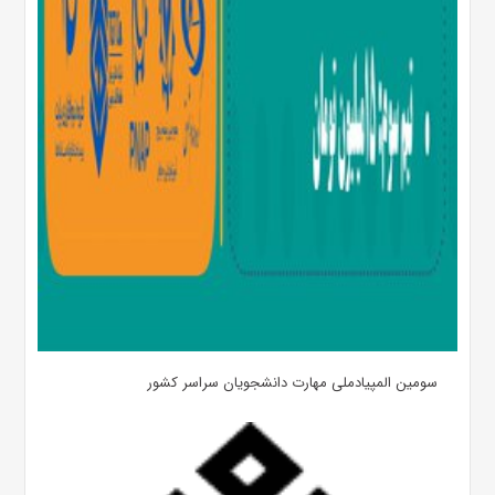
سومین المپیادملی مهارت دانشجویان سراسر کشور