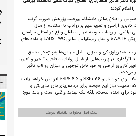
ره دکتر هادی معماریان، اعضای هیات علمی دانشگاه بررسی
ا اعلام کردند.
age
عمومی و اطلاع‌رسانی دانشگاه بیرجند، پژوهش صورت گرفته
n_on
 کاربری اراضی و تغییراقلیم بر رواناب با استفاده از مدل
 کاربری اراضی بر رواناب حوضه آبریز سملقان واقع در استان خراسان
شمالی با تلفیق تکنیک های سنجش از دور، مدل هیدرولوژیکی +SWAT و مدل ریزمقیاس نمایی LARS- WG با داده های
ote
ط هیدرولوژیکی و میزان تبادل جریان‌ها به‌ویژه در مناطق
row_up
اثرگذاری بر پارمترهایی از قبیل رواناب سطحی، تبخیر و تعرق،
غییر کاربری اراضی به طور قابل توجهی بر میزان رواناب تاثیر
 می‌دهد.
در این پژوهش مشخص گردید رواناب حوضه برای افق ۲۰۴۹ برای دو سناریو SSP۱-۲.۶ و SSP۲-۴.۵ افزایش خواهد یافت.
سا
 اهمیت نیاز این حوضه برای برنامه‌ریزی‌های مدیریتی و
لقوه برای آینده نیست، بلکه یک تهدید واقعی است و باید مورد
لینک اصل محتوا در دانشگاه بیرجند