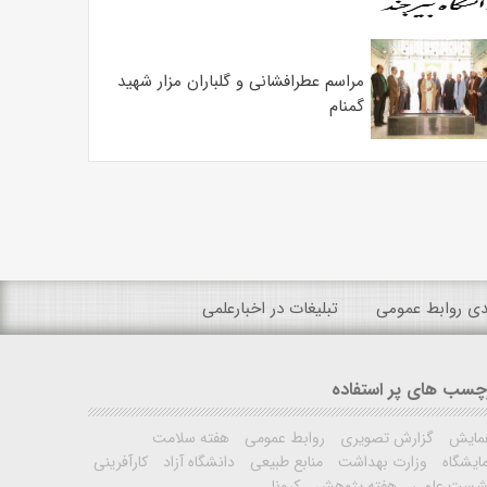
مراسم عطرافشانی و گلباران مزار شهید
گمنام
ندی روابط عمومی
تبلیغات در اخبارعلمی
چسب های پر استفاده
مایش
گزارش تصویری
روابط عمومی
هفته سلامت
ایشگاه
وزارت بهداشت
منابع طبیعی
دانشگاه آزاد
کارآفرینی
شست علمی
هفته پژوهش
کرونا