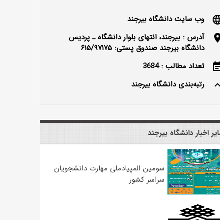
وب سایت دانشگاه بیرجند
langu
آدرس : بیرجند، انتهای بلوار دانشگاه ـ پردیس
locatio
دانشگاه بیرجند صندوق پستی: ۶۱۵/۹۷۱۷۵
تعداد مطالب : 3684
event_n
رتبه‌بندی دانشگاه بیرجند
keyboard_ar
یر اخبار دانشگاه بیرجند
سومین المپیادملی مهارت دانشجویان
سراسر کشور