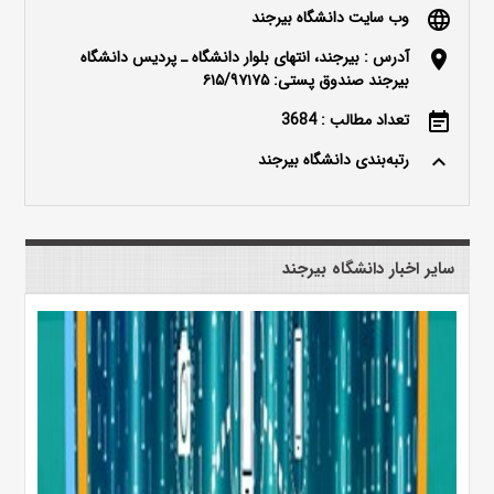
وب سایت دانشگاه بیرجند
language
آدرس : بیرجند، انتهای بلوار دانشگاه ـ پردیس دانشگاه
location_on
بیرجند صندوق پستی: ۶۱۵/۹۷۱۷۵
تعداد مطالب : 3684
event_note
رتبه‌بندی دانشگاه بیرجند
keyboard_arrow_up
سایر اخبار دانشگاه بیرجند