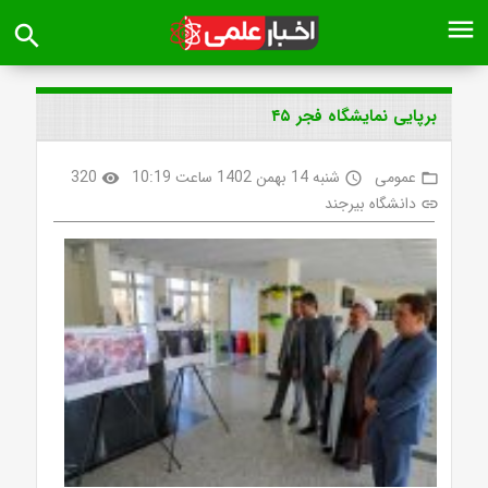
menu
search
برپایی نمایشگاه فجر ۴۵
عمومی
شنبه 14 بهمن 1402 ساعت 10:19
320
visibility
access_time
folder_open
دانشگاه بیرجند
link