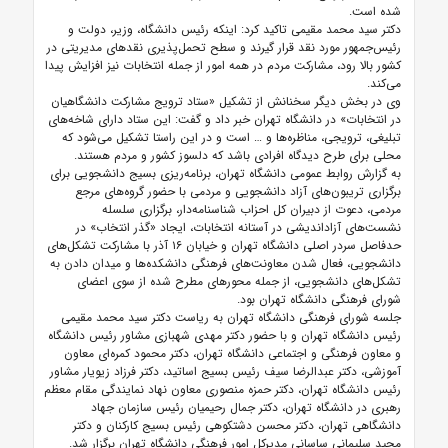
شده است.
دکتر سید محمد مقیمی تاکید کرد: اینکه رئیس دانشگاه، وزیر، دولت و
رئیس‌جمهور مورد نقد قرار گیرند و سطح تحمل‌پذیری نقدهای مدیریتی در
کشور بالا رود، مشارکت مردم در همه امور از جمله انتخابات نیز افزایش پیدا
می‌کند.
وی در بخش دیگر سخنانش از تشکیل «ستاد ترویج مشارکت دانشگاهیان
در انتخابات» در دانشگاه تهران خبر داد و گفت: این ستاد دارای شاخه‌های
تبلیغی، ترویجی، مناظره‌ها و … است و در این راستا تشکیل می‌شود که
محلی برای طرح دیدگاه افرادی باشد که دلسوز کشور و مردم هستند.
به گزارش روابط عمومی دانشگاه تهران، برنامه‌ریزی بسیج دانشجویی برای
برگزاری تریبون‌های آزاد دانشجویی و مردمی با حضور گروه‌های مرجع
مردمی، دعوت از دبیران کل احزاب شناسنامه‌دار، برگزاری سلسله
نشست‌های آزاداندیشی در آستانه انتخابات، ایجاد «گذر انتخاب» در
حدفاصل سردر اصلی دانشگاه تهران و خیابان ۱۶ آذر با مشارکت تشکل‌های
دانشجویی، فعال شدن معاونت‌های فرهنگی دانشکده‌ها و میدان دادن به
تشکل‌های دانشجویی، از جمله محورهای مطرح شده از سوی اعضای
شورای فرهنگی دانشگاه تهران بود.
جلسه شورای فرهنگی دانشگاه تهران به ریاست دکتر سید محمد مقیمی
رئیس دانشگاه تهران و با حضور دکتر مهدی شهبازی مشاور رئیس دانشگاه
و معاون فرهنگی و اجتماعی دانشگاه تهران، دکتر محمود کمره‌ای معاون
آموزشی، دکتر عبدالرضا سیف رئیس بسیج اساتید، دکتر فرزاد زیویار مشاور
رئیس دانشگاه تهران، دکتر حمزه منصوری معاون نهاد نمایندگی مقام معظم
رهبری در دانشگاه تهران، دکتر جمال رحیمیان رئیس سازمان جهاد
دانشگاهی تهران، دکتر محسن دشتکوهی رئیس بسیج کارکنان و دکتر
مجید سلیمانی ساسانی مدیرکل امور فرهنگی دانشگاه تهران برگزار شد.