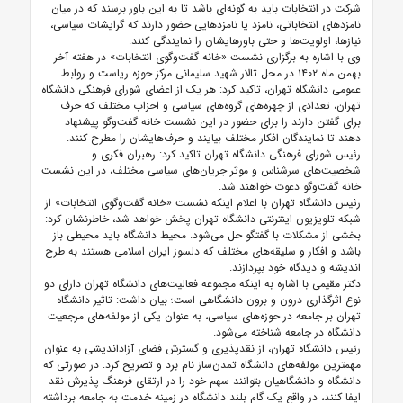
شرکت در انتخابات باید به گونه‌ای باشد تا به این باور برسند که در میان
نامزدهای انتخاباتی، نامزد یا نامزدهایی حضور دارند که گرایشات سیاسی،
نیازها، اولویت‌ها و حتی باورهایشان را نمایندگی کنند.
وی با اشاره به برگزاری نشست «خانه گفت‌وگوی انتخابات» در هفته آخر
بهمن ماه ۱۴۰۲ در محل تالار شهید سلیمانی مرکز حوزه ریاست و روابط
عمومی دانشگاه تهران، تاکید کرد: هر یک از اعضای شورای فرهنگی دانشگاه
تهران، تعدادی از چهره‌های گروه‌های سیاسی و احزاب مختلف که حرف
برای گفتن دارند را برای حضور در این نشست خانه گفت‌وگو پیشنهاد
دهند تا نمایندگان افکار مختلف بیایند و حرف‌هایشان را مطرح کنند.
رئیس شورای فرهنگی دانشگاه تهران تاکید کرد: رهبران فکری و
شخصیت‌های سرشناس و موثر جریان‌های سیاسی مختلف، در این نشست
خانه گفت‌وگو دعوت خواهند شد.
رئیس دانشگاه تهران با اعلام اینکه نشست «خانه گفت‌وگوی انتخابات» از
شبکه تلویزیون اینترنتی دانشگاه تهران پخش خواهد شد، خاطرنشان کرد:
بخشی از مشکلات با گفتگو حل می‌شود. محیط دانشگاه باید محیطی باز
باشد و افکار و سلیقه‌های مختلف که دلسوز ایران اسلامی هستند به طرح
اندیشه و دیدگاه خود بپردازند.
دکتر مقیمی با اشاره به اینکه مجموعه فعالیت‌های دانشگاه تهران دارای دو
نوع اثرگذاری درون و برون دانشگاهی است؛ بیان داشت: تاثیر دانشگاه
تهران بر جامعه در حوزه‌های سیاسی، به عنوان یکی از مولفه‌های مرجعیت
دانشگاه در جامعه شناخته می‌شود.
رئیس دانشگاه تهران، از نقدپذیری و گسترش فضای آزاداندیشی به عنوان
مهمترین مولفه‌های دانشگاه تمدن‌ساز نام برد و تصریح کرد: در صورتی که
دانشگاه و دانشگاهیان بتوانند سهم خود را در ارتقای فرهنگ پذیرش نقد
ایفا کنند، در واقع یک گام بلند دانشگاه در زمینه خدمت به جامعه برداشته