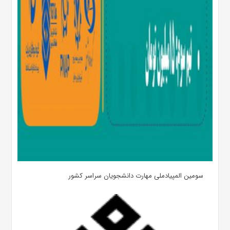
سومین المپیادملی مهارت دانشجویان سراسر کشور