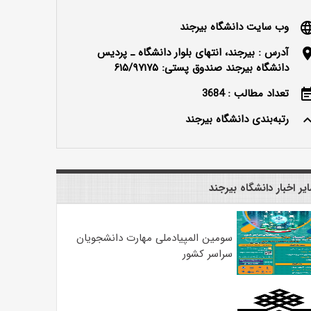
وب سایت دانشگاه بیرجند
langu
آدرس : بیرجند، انتهای بلوار دانشگاه ـ پردیس
locatio
دانشگاه بیرجند صندوق پستی: ۶۱۵/۹۷۱۷۵
تعداد مطالب : 3684
event_n
رتبه‌بندی دانشگاه بیرجند
keyboard_ar
یر اخبار دانشگاه بیرجند
سومین المپیادملی مهارت دانشجویان
سراسر کشور