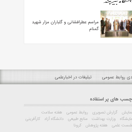
مراسم عطرافشانی و گلباران مزار شهید
گمنام
ندی روابط عمومی
تبلیغات در اخبارعلمی
چسب های پر استفاده
مایش
گزارش تصویری
روابط عمومی
هفته سلامت
ایشگاه
وزارت بهداشت
منابع طبیعی
دانشگاه آزاد
کارآفرینی
شست علمی
هفته پژوهش
کرونا