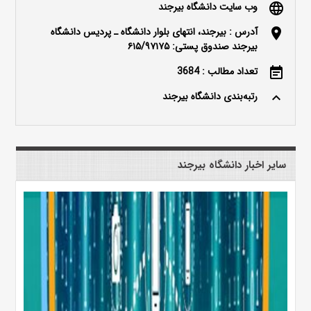
وب سایت دانشگاه بیرجند
language
آدرس : بیرجند، انتهای بلوار دانشگاه ـ پردیس دانشگاه
location_on
بیرجند صندوق پستی: ۶۱۵/۹۷۱۷۵
تعداد مطالب : 3684
event_note
رتبه‌بندی دانشگاه بیرجند
keyboard_arrow_up
سایر اخبار دانشگاه بیرجند