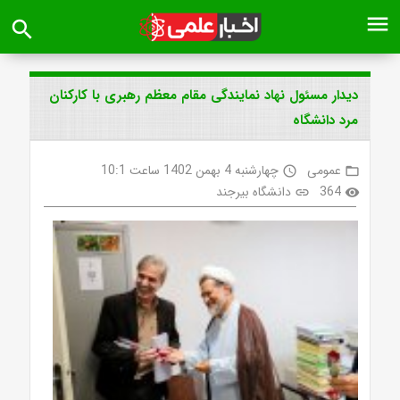
menu
search
دیدار مسئول نهاد نمایندگی مقام معظم رهبری با کارکنان
مرد دانشگاه
عمومی
چهارشنبه 4 بهمن 1402 ساعت 10:1
access_time
folder_open
364
دانشگاه بیرجند
link
visibility