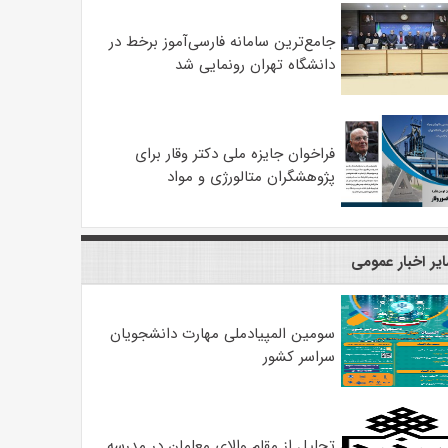
جامع‌ترین سامانه فارسی‌آموز برخط در
دانشگاه تهران رونمایی شد
فراخوان جایزه ملی دکتر وقار برای
پژوهشگران متالورژی و مواد
یر اخبار عمومی
سومین المپیادملی مهارت دانشجویان
سراسر کشور
تجلیل از مقام والای معلمان در مدرسه