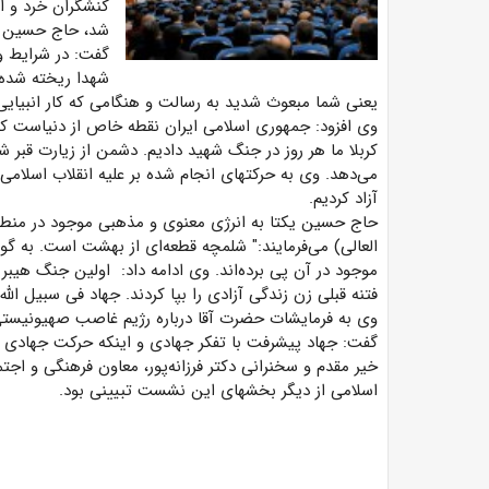
کنشگران خرد و ا
شد، حاج حسین یکت
گفت: در شرایط وی
شهدا ریخته شده 
یعنی شما مبعوث شدید به رسالت و هنگامی که کار انبیایی 
وی افزود: جمهوری اسلامی ایران نقطه خاص از دنیاست که ب
کربلا ما هر روز در جنگ شهید دادیم. دشمن از زیارت قبر 
آزاد کردیم.
حاج حسین یکتا به انرژی معنوی و مذهبی موجود در منطقه
العالی) می‌فرمایند:" شلمچه قطعه‌ای از بهشت است. به گون
موجود در آن پی برده‌اند. وی ادامه داد: اولین جنگ هیبری
فتنه قبلی زن زندگی آزادی را بپا کردند. جهاد فی سبیل ال
وی به فرمایشات حضرت آقا درباره رژیم غاصب صهیونیستی
گفت: جهاد پیشرفت با تفکر جهادی و اینکه حرکت جهادی
خیر مقدم و سخنرانی دکتر فرزانه‌پور، معاون فرهنگی و ا
اسلامی از دیگر بخشهای این نشست تبیینی بود.