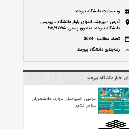
وب سایت دانشگاه بیرجند
langu
آدرس : بیرجند، انتهای بلوار دانشگاه ـ پردیس
locatio
دانشگاه بیرجند صندوق پستی: ۶۱۵/۹۷۱۷۵
تعداد مطالب : 3684
event_n
رتبه‌بندی دانشگاه بیرجند
keyboard_ar
یر اخبار دانشگاه بیرجند
سومین المپیادملی مهارت دانشجویان
سراسر کشور