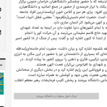
ندیشه که با حضور چشمگیر دانشگاهیان خراسان جنوبی برگزار
ا، با ابراز خرسندی از حضور در جمع اساتید و دانشگاهیان،
age
 افزود: برای هر میز و کلاس خون ارزشمندترین افراد جامعه
است .حضرت امام خمینی(ره)فرمود:" معلمی شغل انبیاء است"
n_on
و الهی می‌شود اثر انسان سازی دارد.
ا تمام کشورهای دنیا تفاوت دارد در اینجا به تعداد شهدای
ote
شهید حاج قاسم سلیمانی می‌ترسد و آن حرکت کور را انجام
می‌دهد. وی به حرکتهای انجام شده بر علیه انقلاب اسلامی از ابتدا تا کنون اشاره کرد و گفت: پس از جنگ از ۱۸ کشور اسیر
row_up
 شلمچه اشاره کرد و بیان داشت: حضرت امام خامنه‌ای(مدظله
ه‌ای که بسیاری از دانشمندان نیز با حضور در این مکان به انرژی
دی، ترکیبی، فکری و ذهنی را برروی کشور ما پیاده کردند. در
له و شهدای ما اقیانوس بی‌کران نعمت الهی هستند.
سا
 و فروپاشی این رژیم اشاره کرد و در بخش دیگری از سخنانش
 یعنی هجرت یعنی جهد و کوشش به همراه مبارزه است.
جتماعی دانشگاه بیرجند و پخش کلیپ فرمایشات رهبر معظم انقلاب
لینک اصل محتوا در دانشگاه بیرجند