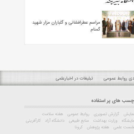
مراسم عطرافشانی و گلباران مزار شهید
گمنام
ندی روابط عمومی
تبلیغات در اخبارعلمی
چسب های پر استفاده
مایش
گزارش تصویری
روابط عمومی
هفته سلامت
ایشگاه
وزارت بهداشت
منابع طبیعی
دانشگاه آزاد
کارآفرینی
شست علمی
هفته پژوهش
کرونا