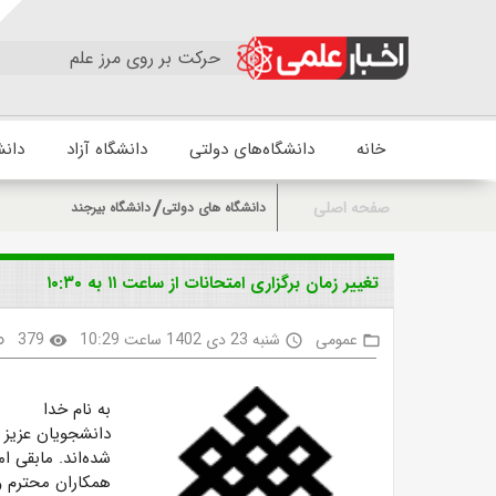
حرکت بر روی مرز علم
خانه
دانشگاه‌های دولتی
دانشگاه آزاد
دانش
صفحه اصلی
دانشگاه های دولتی
دانشگاه بیرجند
تغییر زمان برگزاری امتحانات از ساعت ۱۱ به ۱۰:۳۰
عمومی
شنبه 23 دی 1402 ساعت 10:29
379
nk
visibility
access_time
folder_open
به نام خدا
شده‌اند. مابقی ا
همکاران محترم و