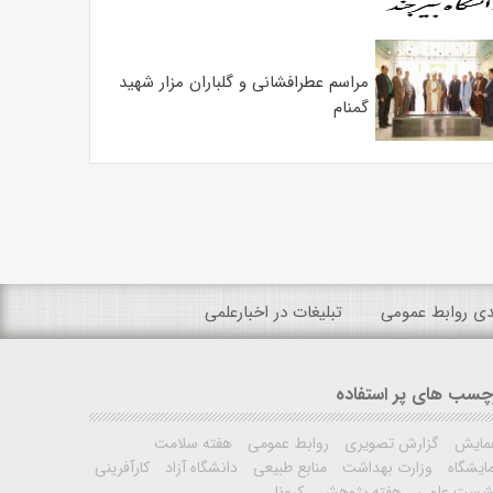
مراسم عطرافشانی و گلباران مزار شهید
گمنام
ندی روابط عمومی
تبلیغات در اخبارعلمی
چسب های پر استفاده
مایش
گزارش تصویری
روابط عمومی
هفته سلامت
ایشگاه
وزارت بهداشت
منابع طبیعی
دانشگاه آزاد
کارآفرینی
شست علمی
هفته پژوهش
کرونا