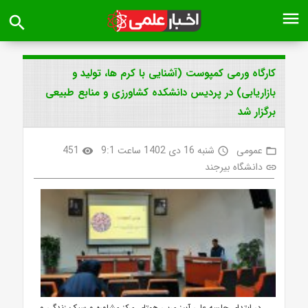
menu
search
کارگاه ورمی کمپوست (آشنایی با کرم ها، تولید و
بازاریابی) در پردیس دانشکده کشاورزی و منابع طبیعی
برگزار شد
عمومی
شنبه 16 دی 1402 ساعت 9:1
451
visibility
access_time
folder_open
دانشگاه بیرجند
link
در ابتدای جلسه علی آبیز مربی همتای مرکز مشاوره و سبک زندگی و