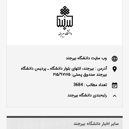
وب سایت دانشگاه بیرجند
language
آدرس : بیرجند، انتهای بلوار دانشگاه ـ پردیس دانشگاه
location_on
بیرجند صندوق پستی: ۶۱۵/۹۷۱۷۵
تعداد مطالب : 3684
event_note
رتبه‌بندی دانشگاه بیرجند
keyboard_arrow_up
سایر اخبار دانشگاه بیرجند