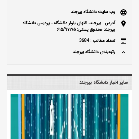
وب سایت دانشگاه بیرجند
language
آدرس : بیرجند، انتهای بلوار دانشگاه ـ پردیس دانشگاه
location_on
بیرجند صندوق پستی: ۶۱۵/۹۷۱۷۵
تعداد مطالب : 3684
event_note
رتبه‌بندی دانشگاه بیرجند
keyboard_arrow_up
سایر اخبار دانشگاه بیرجند