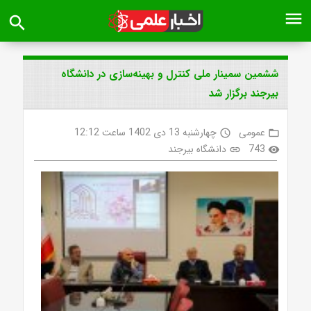
menu
search
ششمین سمینار ملی کنترل و بهینه‌سازی در دانشگاه
بیرجند برگزار شد
عمومی
چهارشنبه 13 دی 1402 ساعت 12:12
access_time
folder_open
743
دانشگاه بیرجند
link
visibility