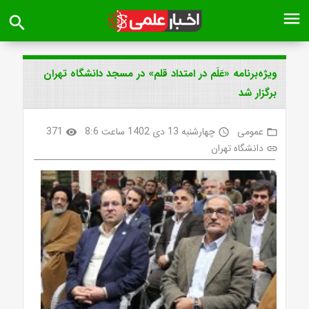
menu
search
ویژه‌برنامه «عَلَم در امتداد قلم» در مسجد دانشگاه تهران
برگزار شد
عمومی
چهارشنبه 13 دی 1402 ساعت 8:6
371
visibility
access_time
folder_open
دانشگاه تهران
link