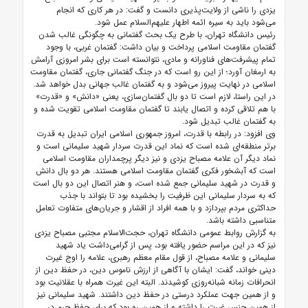
یزدی را ناشی از ولایت‌پذیری دانست و گفت: در هر کاری که انجام
می‌شود باید به سیره ائمه اطهار علیهم‌السلام عمل شود.
رئیس دانشگاه تهران، با طرح یک بحث گفتمانی به چگونگی غالب شدن
گفتمان مقاومت اسلامی پرداخت و بیان داشت: گفتمان غربی، با وجود
تمام پیشرفت‌های فناورانه و مادی، نتوانسته است برای بشر امروزی آرامش
به ارمغان آورد؛ از این رو است که در جنگ گفتمانی جاری، گفتمان مقاومت
اسلامی در نهایت پیروز می‌شود و به گفتمان غالب جهانی بدل خواهد شد.
در این راستا، لازم است تا دو بال گفتمان‌سازی، یعنی «دانش» و «قدرت»
با هم تلاقی کرده و اتصال یابند تا گفتمان مقاومت اسلامی تقویت شده و
به گفتمان غالب تبدیل شود.
وی افزود: در رابطه با قدرت، امروز جمهوری اسلامی ایران تبدیل به قدرت
برتر منطقه‌ای شده است که نماد این قدرت سردار شهید سلیمانی است و
نماد دیگر آن علامه مصباح یزدی و نیز دیگر پرچمداران مقاومت اسلامی
است که آبشخور فکری گفتمان مقاومت اسلامی هستند. هر دو بال دانش
و قدرت در شهید سلیمانی جمع شده است، و هنر اتصال این دو بال است
که به سردار سلیمانی این ظرفیت را بخشیده بود تا بتواند با جذب
حداکثری مردم بپردازد و با همه افراد از اقشار و جریان‌های متفاوت تعامل
متناسبی داشته باشد.
به گزارش روابط عمومی دانشگاه تهران، حجت‌الاسلام مجتبی مصباح یزدی
نیز که در این مراسم حضور یافته بود، پس از گرامی‌داشت یاد شهید
سلیمانی و علامه مصباح، از قول مقام معظم رهبری، علامه را اوج غیرت
دینی خواند، گفت: ایشان با آگاهی از ارزش ناموس دین، در حفظ دین از
انحرافات زمانه شبانه‌روزی کوشیدند. البته این غیرت همراه با عقلانیت بود
و از همین جهت عملکرد درستی در حفظ دین داشتند. شهید سلیمانی نیز
از همین جنس غیرت را داشته و از همین رو بود که برای حفظ حرم در