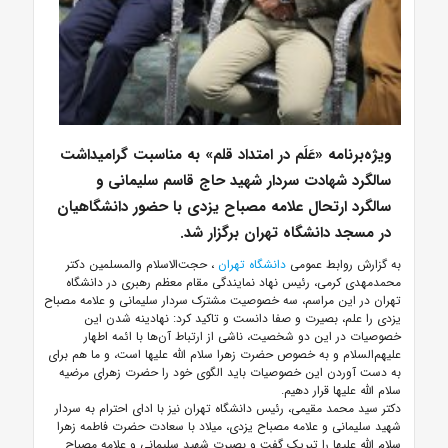
ویژه‌برنامه «عَلَم در امتداد قلم» به مناسبت گرامیداشت
سالگرد شهادت سردار شهید حاج قاسم سلیمانی و
سالگرد ارتحال علامه مصباح یزدی با حضور دانشگاهیان
در مسجد دانشگاه تهران برگزار شد.
به گزارش روابط عمومی
دانشگاه تهران
، حجت‌الاسلام والمسلمین دکتر
محمدمهدی کرمی، رئیس نهاد نمایندگی مقام معظم رهبری در دانشگاه
تهران در این مراسم، سه خصوصیت مشترک سردار سلیمانی و علامه مصباح
یزدی را علم، بصیرت و صفا دانست و تاکید کرد: نهادینه شدن این
خصوصیات در این دو شخصیت، ناشی از ارتباط آن‌ها با ائمه اطهار
علیهم‌السلام و به خصوص حضرت زهرا سلام الله علیها است، و ما هم برای
به دست آوردن این خصوصیات باید الگوی خود را حضرت زهرای مرضیه
سلام الله علیها قرار دهیم.
دکتر سید محمد مقیمی، رئیس دانشگاه تهران نیز با ادای احترام به سردار
شهید سلیمانی و علامه مصباح یزدی، میلاد با سعادت حضرت فاطمه زهرا
سلام الله علیها را تبریک گفت و بصیرت شهید سلیمانی و علامه مصباح