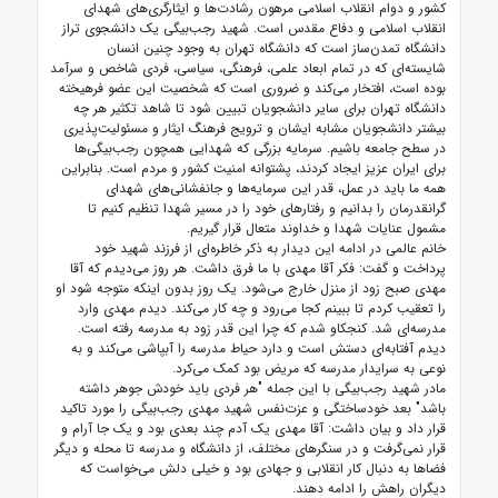
کشور و دوام انقلاب اسلامی مرهون رشادت‌ها و ایثارگری‌های شهدای
انقلاب اسلامی و دفاع مقدس است. شهید رجب‌بیگی یک دانشجوی تراز
دانشگاه تمدن‌ساز است که دانشگاه تهران به وجود چنین انسان
شایسته‌ای که در تمام ابعاد علمی، فرهنگی، سیاسی، فردی شاخص و سرآمد
بوده است، افتخار می‌کند و ضروری است که شخصیت این عضو فرهیخته
دانشگاه تهران برای سایر دانشجویان تبیین شود تا شاهد تکثیر هر چه
بیشتر دانشجویان مشابه ایشان و ترویج فرهنگ ایثار و مسئولیت‌پذیری
در سطح جامعه باشیم. سرمایه بزرگی که شهدایی همچون رجب‌بیگی‌ها
برای ایران عزیز ایجاد کردند، پشتوانه امنیت کشور و مردم است. بنابراین
همه ما باید در عمل، قدر این سرمایه‌ها و جانفشانی‌های شهدای
گرانقدرمان را بدانیم و رفتارهای خود را در مسیر شهدا تنظیم کنیم تا
مشمول عنایات شهدا و خداوند متعال قرار گیریم.
خانم عالمی در ادامه این دیدار به ذکر خاطره‌ای از فرزند شهید خود
پرداخت و گفت: فکر آقا مهدی با ما فرق داشت. هر روز می‌دیدم که آقا
مهدی صبح زود از منزل خارج می‌شود. یک روز بدون اینکه متوجه شود او
را تعقیب کردم تا ببینم کجا می‌رود و چه کار می‌کند. دیدم مهدی وارد
مدرسه‌ای شد. کنجکاو شدم که چرا این قدر زود به مدرسه رفته است.
دیدم آفتابه‌ای دستش است و دارد حیاط مدرسه را آبپاشی می‌کند و به
نوعی به سرایدار مدرسه که مریض بود کمک می‌کرد.
مادر شهید رجب‌بیگی با این جمله "هر فردی باید خودش جوهر داشته
باشد" بعد خودساختگی و عزت‌نفس شهید مهدی رجب‌بیگی را مورد تاکید
قرار داد و بیان داشت: آقا مهدی یک آدم چند بعدی بود و یک جا آرام و
قرار نمی‌گرفت و در سنگرهای مختلف، از دانشگاه و مدرسه تا محله و دیگر
فضاها به دنبال کار انقلابی و جهادی بود و خیلی دلش می‌خواست که
دیگران راهش را ادامه دهند.