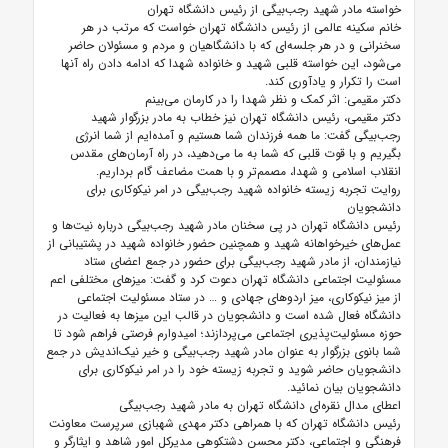
خواسته مادر شهید رجب‌بیگی از رئیس دانشگاه تهران
خانم سکینه عالمی از رئیس دانشگاه تهران خواست که مرتب در هر
سخنرانی و در هر جلسه‌ای که با دانشگاهیان و مردم و مسئولان حاضر
می‌شود، این خواسته قلبی شهید و خانواده شهدا که ادامه دادن راه آنها
است را تکرار و یادآوری کند.
دکتر مقیمی: اثر کمک و نظر شهدا را در کارمان می‌بینم
دکتر مقیمی، رئیس دانشگاه تهران نیز خطاب به مادر بزرگوار شهید
رجب‌بیگی گفت: ما همه فرزندان شما هستیم و آمده‌ایم از شما انرژی
بگیریم و با قوت قلبی که شما به ما می‌دهید، در راه آرمان‌های مقدس
انقلاب اسلامی و شهدا، مصمم‌تر و با همت مضاعف گام برداریم.
روایت تجربه زیسته خانواده شهید رجب‌بیگی در امر نیکوکاری برای
دانشجویان
رئیس دانشگاه تهران در پی سخنان مادر شهید رجب‌بیگی درباره نیت‌ها و
عمل‌های خیرخواهانه شهید و همچنین حضور خانواده شهید در پشتیبانی از
نیازمندان، از مادر شهید رجب‌بیگی برای حضور در جمع اعضای ستاد
مسئولیت اجتماعی دانشگاه تهران دعوت کرد و گفت: میزهای مختلفی اعم
از میز نیکوکاری، میز اردوهای جهادی و … در ستاد مسئولیت اجتماعی
دانشگاه فعال شده است و دانشجویان در قالب این میزها به فعالیت در
حوزه مسئولیت‌پذیری اجتماعی می‌پردازند؛ امیدوارم فرصتی فراهم شود تا
شما بانوی بزرگوار به عنوان مادر شهید رجب‌بیگی و خیر نیک‌اندیش در جمع
دانشجویان حاضر شوید و تجربه زیسته خود را در امر نیکوکاری برای
دانشجویان بیان نمائید.
اعطای مدال نقره‌ای دانشگاه تهران به مادر شهید رجب‌بیگی
رئیس دانشگاه تهران که با همراهی دکتر مهدی شهبازی سرپرست معاونت
فرهنگی و اجتماعی، دکتر محسن دشتکوهی مدیرکل امور شاهد و ایثارگر و