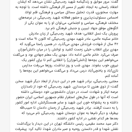
گفت: مرور سوابق و زندگینامه شهید رجب‌بیگی نشان می‌دهد که ایشان
اعتقاد راسخی به ایجاد تغییر از مسیر کار فرهنگی داشته است. با توجه به
مهارت سخنوری، قدرت تحلیل مسائل سیاسی و فرهنگی، قلم توانا،
احساس مسئولیت‌پذیری و حضور فعالانه شهید رجب‌بیگی در عرصه‌های
مختلف فرهنگی، سیاسی و اجتماعی، می‌توان او را به عنوان یکی از
الگوهای موفق جهاد تبیین و جنبش فرهنگی نام برد.
پرورش یک نسل انقلابی؛ هدف شهید رجب‌بیگی از زبان مادرش
خانم سکینه عالمی، مادر شهید مهدی رجب‌بیگی که اکنون ۹۱ ساله است و
۴۲ سال از شهادت فرزندش مهدی می‌گذرد، در همین راستا می‌گوید که
مهدی برای انقلاب خیلی زحمت کشید و توانش را در میان دانش‌آموزان
صرف می‌کرد. خانم عالمی ادامه داد: مهدی یک معلم جهادی بود و می‌گفت
می‌خواهم این بچه‌ها (دانش‌آموزان) را انقلابی کنم تا برای کشور یک
نیروی خوب بشوند‌. مهدی شب و روز نداشت، روزها می‌رفت مدارس
نازی‌آباد و یاخچی‌آباد درس می‌داد و می‌گفت می‌خواهم این بچه‌ها را
آماده کنم.
مجتبی رجب‌بیگی، برادر شهید هم در این دیدار از ابعاد دیگر شهید سخن
گفت؛ از ذوق هنری تا مردمداری. شهید رجب‌بیگی که خود از نامداران
عرصه ایثار و شهادت است، در دوران دانشجویی خود دوستانی داشته
است که آنها در طول سال‌های استقرار نظام جمهوری اسلامی ایران حضور
داشته و به پشتوانه خون این شهید و سایر همسنگرانش، اداره امور کشور
را به دست گرفتند. برادر شهید رجب‌بیگی از رحمان دادمان تا حبیب‌الله
بیطرف و دیگر نام‌ها به عنوان دوستان شهید رجب‌بیگی نام می‌برد که
بعدها هر کدام نقشی در اداره کشور داشتند.
دکتر سید محمد مقیمی، رئیس دانشگاه تهران در این دیدار با بزرگداشت
نقش شهدا و قدر دانستن روحیه و صبر مادران شهدا، تاکید کرد: پیشرفت