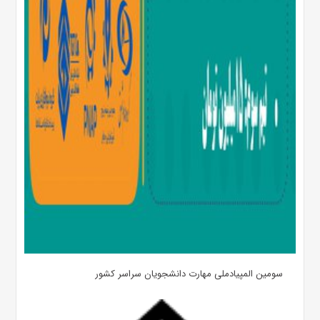
سومین المپیادملی مهارت دانشجویان سراسر کشور