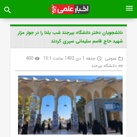
menu
search
دانشجویان دختر دانشگاه بیرجند شب یلدا را در جوار مزار
شهید حاج قاسم سلیمانی سپری کردند
عمومی
جمعه 1 دی 1402 ساعت 15:1
400
visibility
access_time
folder_open
دانشگاه بیرجند
link