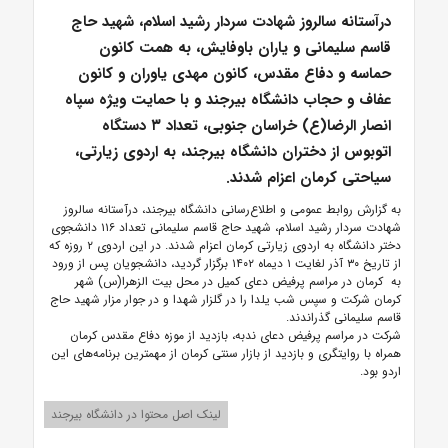
درآستانه سالروز شهادت سردار رشید اسلام، شهید حاج
قاسم سلیمانی و یاران باوفایش، به همت کانون
حماسه و دفاع مقدس، کانون مهدی یاوران و کانون
عفاف و حجاب دانشگاه بیرجند و با حمایت ویژه سپاه
انصار الرضا(ع) خراسان جنوبی، تعداد ۳ دستگاه
اتوبوس از دختران دانشگاه بیرجند، به اردوی زیارتی،
سیاحتی کرمان اعزام شدند.
به گزارش روابط عمومی و اطلاع‌رسانی دانشگاه بیرجند، درآستانه سالروز
شهادت سردار رشید اسلام، شهید حاج قاسم سلیمانی تعداد ۱۱۶ دانشجوی
دختر دانشگاه به اردوی زیارتی کرمان اعزام شدند. در این اردوی ۲ روزه که
از تاریخ ۳۰ آذر لغایت ۱ دیماه ۱۴۰۲ برگزار گردید، دانشجویان پس از ورود
به کرمان در مراسم پرفیض دعای کمیل در محل بیت الزهرا(س) شهر
کرمان شرکت و سپس شب یلدا را در گلزار شهدا و در جوار مزار شهید حاج
قاسم سلیمانی گذراندند.
شرکت در مراسم پرفیض دعای ندبه، بازدید از موزه دفاع مقدس کرمان
همراه با روایتگری و بازدید از بازار سنتی کرمان از مهمترین برنامه‌های این
اردو بود.
لینک اصل محتوا در دانشگاه بیرجند