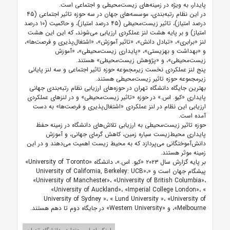
پایدار، به ویژه در زمینه‌های زیست‌محیطی و اجتماعی است.
در این نظام رتبه‌بندی، موسسه‌های جهان در سه حوزه تاثیر اجتماعی (۴۵
درصد امتیاز)، تاثیر زیست‌محیطی (۴۵ درصد امتیاز)، و حاکمیت (۱۰ درصد
امتیاز) و بر پایه هشت لنز عملکردی ارزیابی می‌شوند، که این این هشت
لنز «برابری»، «تبادل دانش»، «تاثیر آموزش»، «اشتغال‌پذیری و فرصت‌ها»،
و «بهداشت و بهزیستی»، «پایداری زیست‌محیطی»، «آموزش
زیست‌محیطی»، و «پژوهش زیست‌محیطی» هستند.
پنج لنز عملکردی نخست زیرمجموعه حوزه تاثیر اجتماعی و سه لنز پایانی
زیرمجموعه حوزه تاثیر زیست‌محیطی هستند.
بهترین جایگاه دانشگاه تهران در حوزه‌های ارزیابی نظام رتبه‌بندی جهانی
پایداری «کیو. اس.» در حوزه «تاثیر زیست‌محیطی» و در لنزهای عملکردی
ارزیابی این نظام در لنز عملکردی «اشتغال‌پذیری و فرصت‌ها» به دست
آمده است.
حوزه تاثیر زیست‌محیطی به ارزیابی تلاش‌های دانشگاه در زمینه حفظ
پایداری محیط‌زیست سیاره زمین، کاهش گرمای جهانی، و آموزش
دانش‌آموختگانی می‌پردازد که به محیط زیست اهمیت می‌دهند و در این
زمینه موثر هستند.
بر پایه گزارش سال ۲۰۲۳ «کیو. اس.»، دانشگاه «University of Toronto»
پیشگام جهان است و «University of California, Berkeley: UCB»،
«University of Manchester»، «University of British Columbia»،
«University of Auckland»، «Imperial College London»، «
University of Sydney »، « Lund University »، «University of
Melbourne»، و «Western University» در جایگاه دوم تا دهم هستند.