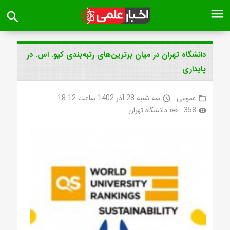
menu
search
دانشگاه تهران در میان برترین‌های رتبه‌بندی کیو. اس. در
پایداری
عمومی
سه شنبه 28 آذر 1402 ساعت 18:12
access_time
folder_open
358
دانشگاه تهران
link
visibility