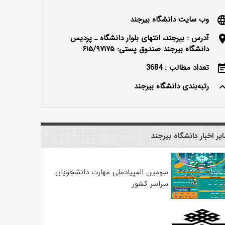
وب سایت دانشگاه بیرجند
langu
آدرس : بیرجند، انتهای بلوار دانشگاه ـ پردیس
locatio
دانشگاه بیرجند صندوق پستی: ۶۱۵/۹۷۱۷۵
تعداد مطالب : 3684
event_n
رتبه‌بندی دانشگاه بیرجند
keyboard_ar
یر اخبار دانشگاه بیرجند
سومین المپیادملی مهارت دانشجویان
سراسر کشور