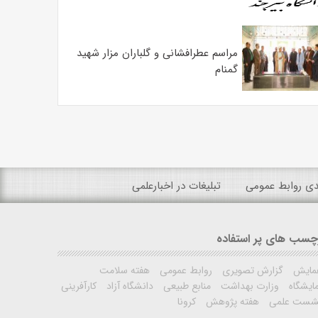
مراسم عطرافشانی و گلباران مزار شهید
گمنام
ندی روابط عمومی
تبلیغات در اخبارعلمی
چسب های پر استفاده
مایش
گزارش تصویری
روابط عمومی
هفته سلامت
ایشگاه
وزارت بهداشت
منابع طبیعی
دانشگاه آزاد
کارآفرینی
شست علمی
هفته پژوهش
کرونا