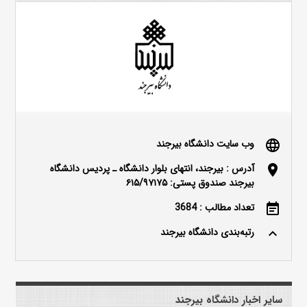
وب سایت دانشگاه بیرجند
language
آدرس : بیرجند، انتهای بلوار دانشگاه ـ پردیس دانشگاه
location_on
بیرجند صندوق پستی: ۶۱۵/۹۷۱۷۵
تعداد مطالب : 3684
event_note
رتبه‌بندی دانشگاه بیرجند
keyboard_arrow_up
سایر اخبار دانشگاه بیرجند