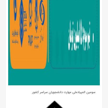
سومین المپیادملی مهارت دانشجویان سراسر کشور