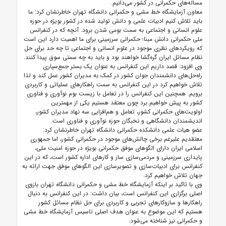
مساله‌های حکمرانی در کشور می‌دانیم.
معاون آزمایشگاه خط مشی و حکمرانی دانشگاه تهران خاطرنشان کرد: ما
باید تلاش کنیم ادبیات علمی و دانش تولید شده در کشور بویژه در حوزه
علوم انسانی و اجتماعی به سمت بومی شدن برود. آنچه که در کنفرانس
ملی حکمرانی دانش مبنا؛ حکمرانی سرزمینی برای ما اهمیت دارد این است
که رویکردهای نظری موجود در علوم انسانی و اجتماعی تا چه حد برای حل
نظام مسائل ایران گره‌گشا خواهند بود و باید به چه سمتی سوق پیدا کنند.
وی افزود: قصد داریم این کنفرانس به عنوان یک بستر جمع‌سپاری
راه‌حل‌های دانشمندان جوان کشور در کمک به مدیران کشور عمل کند و لذا
تلاش خواهیم کرد در این کنفرانس به سمت راهکارهای عملیاتی و کاربردی
برویم. همچنین این کنفرانس را در تعامل با زیست بوم نوآوری و فناوری
کشور به پیش خواهیم برد چون معتقد هستیم یکی از مهمترین
اولویت‌های حکمرانی کشور، تعامل و هم‌افزایی سه نهاد مدیران کشور،
اندیشمندان دانشگاهی و نخبگان حوزه نوآوری و فناوری است.
عضو هیات علمی دانشکده حکمرانی دانشگاه تهران خاطرنشان کرد:
معتقدیم علیرغم برخی چالش‌های موجود در حکمرانی کشور، اما جمهوری
اسلامی ایران دارای الگوهای موفق حکمرانی بویژه در حوزه امنیت ملی،
پایداری سرزمینی و مردمی‌سازی ساز و کارهای اداره کشور است، که در این
کنفرانس برای ادبیات‌سازی و تصویرسازی این الگوهای موفق جهت ارائه به
جهان تلاش خواهیم کرد.
وی با تاکید بر اینکه آزمایشگاه خط مشی و حکمرانی دانشگاه تهران بازوی
اصلی برگزاری این کنفرانس است، بیان داشت: در این کنفرانس به دنبال
راهکارها و سازوکارهای تجربی و کاربردی برای حل نظام مسائل کشور
هستیم که این موضوع به عنوان هدف اصلی تاسیس آزمایشگاه خط مشی
و حکمرانی نیز شناخته می‌شود.