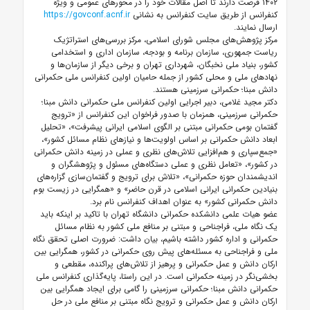
۱۴۰۲ فرصت دارند تا اصل مقالات خود را در محورهای عمومی و ویژه
کنفرانس از طریق سایت کنفرانس به نشانی
https://govconf.acnf.ir
ارسال نمایند.
مرکز پژوهش‌های مجلس شورای اسلامی، مرکز بررسی‌های استراتژیک
ریاست جمهوری، سازمان برنامه و بودجه، سازمان اداری و استخدامی
کشور، بنیاد ملی نخبگان، شهرداری تهران و برخی دیگر از سازمان‌ها و
نهادهای ملی و محلی کشور از جمله حامیان اولین کنفرانس ملی حکمرانی
دانش مبنا؛ حکمرانی سرزمینی هستند.
دکتر مجید غلامی، دبیر اجرایی اولین کنفرانس ملی حکمرانی دانش مبنا؛
حکمرانی سرزمینی، همزمان با صدور فراخوان این کنفرانس از «ترویج
گفتمان بومی حکمرانی مبتنی بر الگوی اسلامی ایرانی پیشرفت»، «تحلیل
ابعاد دانش حکمرانی بر اساس اولویت‌ها و نیازهای نظام مسائل کشور»،
«جمع‌سپاری و هم‌افزایی تلاش‌های نظری و عملی در زمینه دانش حکمرانی
در کشور»، «تعامل نظری و عملی دستگاه‌های مسئول و پژوهشگران و
اندیشمندان حوزه حکمرانی»، «تلاش برای ترویج و گفتمان‌سازی گزاره‌های
بنیادین حکمرانی ایرانی اسلامی در قرن حاضر» و «همگرایی در زیست بوم
دانش حکمرانی کشور» به عنوان اهداف کنفرانس نام برد.
عضو هیات علمی دانشکده حکمرانی دانشگاه تهران با تاکید بر اینکه باید
یک نگاه ملی، فراجناحی و مبتنی بر منافع ملی کشور به نظام مسائل
حکمرانی و اداره کشور داشته باشیم، بیان داشت: ضرورت اصلی تحقق نگاه
ملی و فراجناحی به مسئله‌های پیش روی حکمرانی در کشور، همگرایی بین
ارکان دانش و عمل حکمرانی و پرهیز از تلاش‌های پراکنده، مقطعی و
بخشی‌نگر در زمینه حکمرانی است. در این راستا، پایه‌گذاری کنفرانس ملی
حکمرانی دانش مبنا؛ حکمرانی سرزمینی را گامی برای ایجاد همگرایی بین
ارکان دانش و عمل حکمرانی و ترویج نگاه مبتنی بر منافع ملی در حل