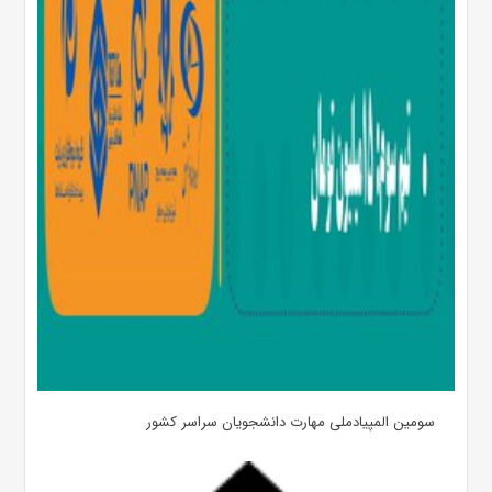
سومین المپیادملی مهارت دانشجویان سراسر کشور