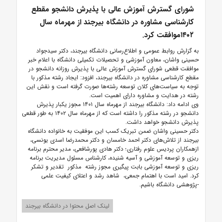
شورای گسترش آموزش عالی با پذیرش دانشجو مقطع
کارشناسی مشاوره در دانشگاه بیرجند از مهرماه سال
۱۴۰۲موافقت کرد.
به گزارش روابط عمومی و اطلاع‌رسانی دانشگاه بیرجند، دکتر سیدجواد
حسینی واشان، معاون آموزشی و تحصیلات تکمیلی دانشگاه با اعلام خبر
موافقت قطعی شورای گسترش آموزش عالی با پذیرش روزانه دانشجو در
مقطع کارشناسی مشاوره در دانشگاه بیرجند، افزود: ‏ایجاد رشته مذکور با
توجه به سیاست‌های کلان توسعه رشته‌ها صورت گرفته است و نقش این
رشته در هدایت و مشاوره دارای اهمیت است.
وی ادامه داد: دانشگاه بیرجند از مهرماه سال ۱۴۰۱ مجوز یکبار پذیرش
دانشجو در رشته مذکور را داشته است که از مهرماه سال ۱۴۰۲ به طور قطعی
پذیرش دانشجو ‏خواهد داشت.‏
دکتر حسینی واشان ضمن تبریک کسب این موفقیت به خانواده دانشگاه
بیرجند از تلاش‌های دکتر احمد خامسان و دکتر محمدرضا اسدی یونسی،
ازهمکاران پردیس علوم رفتاری؛ دکتر هادی پورشافعی، مدیر محترم برنامه
ریزی و توسعه آموزشی و آسیه شنیده، کارشناس مسئول مدیریت برنامه
ریزی و توسعه آموزشی بابت پیگیری مجوز رشته مذکور تقدیر و تشکر
کرد. امید است با اهتمام جمعی، شاهد رشد و اعتلای کیفیت علمی
-پژوهشی دانشگاه باشیم.
لینک اصل محتوا در دانشگاه بیرجند