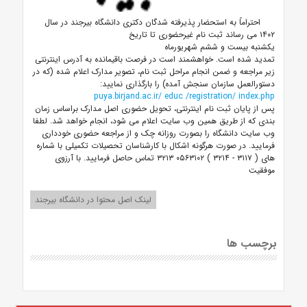
احتراماً به استحضار
پذیرفته
شدگان دکتری دانشگاه بیرجند در سال
۱۴۰۲
می رساند ثبت
نام غیرحضوری
تا تاریخ
یکشنبه بیست و ششم شهریورماه
تمدید شده است. خواهشمند است در فرصت باقیمانده به
آدرس اینترنتی
زیر مراجعه و ضمن انجام مراحل ثبت نام، تصویر مدارک اعلام شده (که در
دستورالعمل سازمان سنجش آمده) را بارگذاری نمایید:
puya.birjand.ac.ir/
educ
/registration/
index.php
پس از پایان ثبت نام اینترنتی، تحویل حضوری اصل مدارک براساس زمان
بندی که از طریق همین وب سایت اعلام می شود، انجام خواهد شد. لطفا
وب سایت دانشگاه را بصورت روزانه چک و از مراجعه حضوری خودداری
فرمایید.
در صورت هرگونه اشکال با کارشناسان تحصیلات تکمیلی با
شماره
های
(
۳۱۱۷
-
۳۲۱۴
) ۰۵۶۳۱۰۲
۳۲۱۳
تماس حاصل فرمایید. با آرزوی
موفقیت
لینک اصل محتوا در دانشگاه بیرجند
برچسب ها