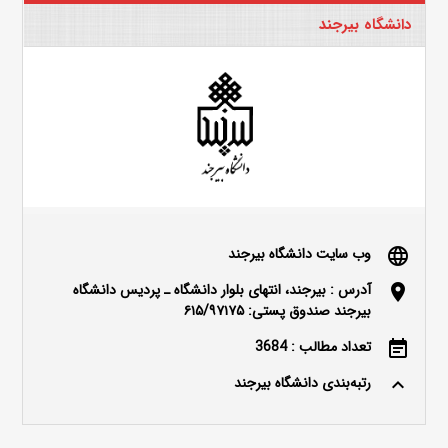
دانشگاه بیرجند
وب سایت دانشگاه بیرجند
language
آدرس : بیرجند، انتهای بلوار دانشگاه ـ پردیس دانشگاه
location_on
بیرجند صندوق پستی: ۶۱۵/۹۷۱۷۵
تعداد مطالب : 3684
event_note
رتبه‌بندی دانشگاه بیرجند
keyboard_arrow_up