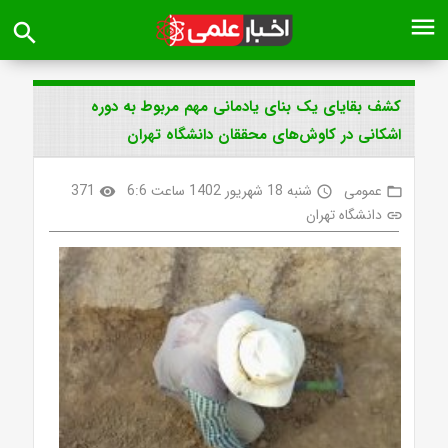
menu
search
کشف بقایای یک بنای یادمانی مهم مربوط به دوره
اشکانی در کاوش‌های محققان دانشگاه تهران
عمومی
شنبه 18 شهریور 1402 ساعت 6:6
371
visibility
access_time
folder_open
دانشگاه تهران
link