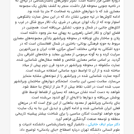
دروازه اصلی قرار داشته است. تمرکز کاوش‌های باستان‌شناسی در تپه‌ای که
در ناحیه جنوبی محوطه قرار داشت، منجر به کشف بقایای یک مجموعه
معماری شد که با دیوارهای خشتی به ضخامت ۳ متر بنا شده بود.
ادامه کاوش‌ها در تپه جنوبی نشان داد که در این محل عمارت باشکوهی
استوار بوده که از یک ایوان عریض در شرق، یک تالار مربع شکل در غرب و
اتاق‌های جانبی در شمال و جنوب تشکیل می‌یافته است. همچنین در
فضای ایوان و تالار اصلی راهرویی به پهنای سه متر وجود داشته است.
پلان و ساختار بنای نویافته در محوطه ویرانشهر یادآور مجموعه‌های معماری
مربوط به حوزه فرهنگی یونانی- باختری در شمال افغانستان است که در
دوره اشکانی به نواحی مختلف آسیای مرکزی، فلات ایران و بین‌النهرین
سرایت کرده و به گونه مرسومی از معماری معابد و خانه‌های اشرافی بدل
گردید. بر اساس عناصر معماری شاخص و قطعه سفال‌های شناسایی شده،
عمارت مکشوفه در محوطه ویرانشهر در حدود قرن دوم پیش از میلاد
ساخته شده و از آن تا اواسط دوره ساسانی استفاده می‌شده است.
آنچه عمارت شناسایی شده در ویرانشهر را از نمونه‌های مشابه متمایز
می‌سازد، سلامت نسبی این بناست. استحکام دیوارهای ساختمان ویرانشهر
سبب شده است در اغلب نقاط بیش از ۴ متر از ارتفاع بنا حفظ شود.
شواهد به دست آمده نشان می‌دهد که بسیاری از فضاها توسط طاق
پوشش می‌یافته و دیوارها با لایه‌ای از گچ اندود می‌شده است.
بنای یادمانی ویرانشهر از معدود بناهایی از این نوع است که در مرزهای
فعلی ایران شناسایی شده و ادامه کاوش و تبدیل این بنا به یک سایت-
موزه خواهد توانست امکان مناسبی را برای شناخت بیشتر پیشینه تاریخی
منطقه و توسعه صنعت گردشگری فراهم آورد.
دکتر میثم لباف خانیکی
، دانشیار گروه باستان‌شناسی دانشکده ادبیات و
علوم انسانی دانشگاه تهران درباره اصطلاح «بنای یادمانی» توضیح داد: