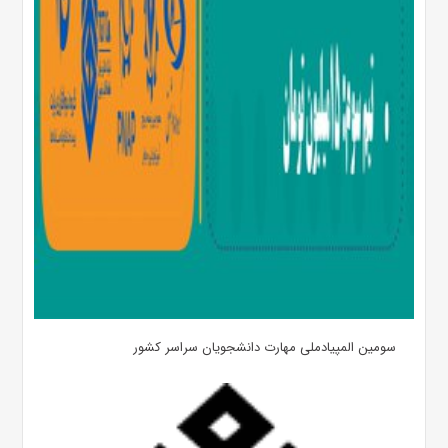
سومین المپیادملی مهارت دانشجویان سراسر کشور