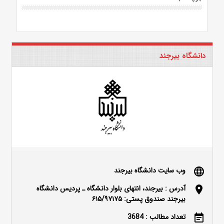
دانشگاه بیرجند
وب سایت دانشگاه بیرجند
language
آدرس : بیرجند، انتهای بلوار دانشگاه ـ پردیس دانشگاه
location_on
بیرجند صندوق پستی: ۶۱۵/۹۷۱۷۵
تعداد مطالب : 3684
event_note