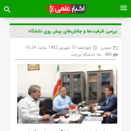
menu
search
بررسی ظرفیت‌ها و چالش‌های پیش روی دانشگاه
عمومی
چهارشنبه 15 شهریور 1402 ساعت 16:24
access_time
folder_open
480
دانشگاه بیرجند
link
visibility