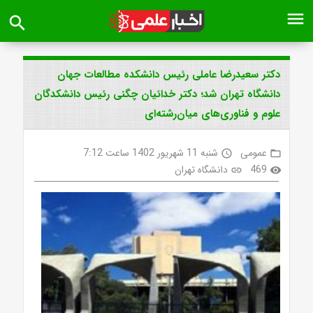
menu
search
دکتر سعیدرضا عاملی رئیس دانشکده مطالعات جهان
دانشگاه تهران شد؛ دکتر خدائیان چگنی رئیس دانشکدگان
علوم و فناوری‌های میان‌رشته‌ای
عمومی
شنبه 11 شهریور 1402 ساعت 7:12
access_time
folder_open
469
دانشگاه تهران
link
visibility