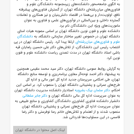
به الگوی جامعه‌محور دانشکده‌های زیرمجموعه دانشکدگان علوم و
فناوری‌های میان‌رشته‌ای دانشگاه تهران، از گسترش فناوری‌های پیشرفته
نافع، اولویت‌دار و بی‌همتا در اقتصاد دانش‌بنیان و نیز همکاری و تعاملات
گسترده داخلی و بین‌المللی در نوآوری‌های علمی و فناوری به عنوان
ماموریت‌های ویژه این دانشکدگان نام برد.
دانشکده علوم و فنون نوین دانشگاه تهران بر اساس مصوبه هیات امنای
دانشگاه تهران در خصوص تغییر ساختار سازمانی دانشگاه، به
دانشکدگان
علوم و فناوری‌های میان‌رشته‌ای
ارتقا پیدا کرد. رئیس دانشگاه تهران در پی
انتصاب رئیس این دانشکدگان، از تلاش‌های دکتر علی حسین رضایان قیه
باشی استاد دانشگاه تهران در مدت تصدی ریاست دانشکده علوم و فنون
نوین کرد.
به گزارش روابط عمومی دانشگاه تهران، دکتر سید محمد مقیمی همچنین
به پیشنهاد دکتر احمد نوحه‌گر معاون برنامه‌ریزی و توسعه منابع دانشگاه
تهران، طی احکامی سرپرستان جدید اداره کل امور مالی و اداره کل
طرح‌های عمرانی و پشتیبانی دانشگاه تهران را منصوب کرد. بر اساس این
احکام،
دکتر سلمان بیک بشرویه
استادیار دانشکده مدیریت دانشگاه تهران
به عنوان سرپرست اداره کل مالی دانشگاه تهران و
دکتر جابر سلطانی
دانشیار دانشکده فناوری کشاورزی دانشکدگان کشاورزی و منابع طبیعی به
عنوان سرپرست اداره کل طرح‌های عمرانی و پشتیبانی دانشگاه تهران
منصوب شدند و از اهتمام و تلاش‌های خانم رعنا نوفرستی و دکتر رضا
قاسمی در این مسئولیت‌ها قدردانی شد.
لینک اصل محتوا در دانشگاه تهران