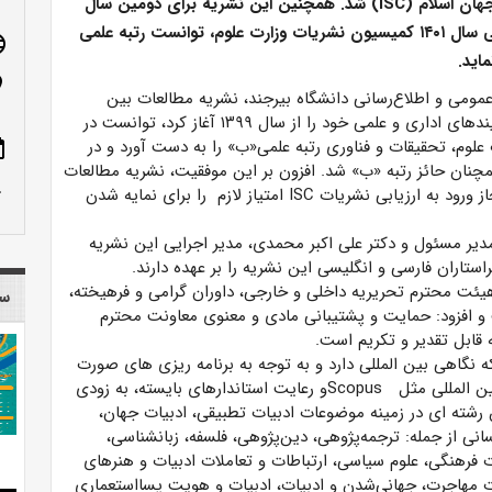
استنادی علوم جهان اسلام (ISC) شد. همچنین این نشریه برای دومین سال
پیاپی در ارزیابی سال ۱۴۰۱ کمیسیون نشریات وزارت علوم، توانست رتبه علمی
age
اید.
n_on
مومی و اطلاع‌رسانی دانشگاه بیرجند، نشریه مطالعات بین
رشته‌ای ادبیات، هنر و علوم انسانی دانشگاه بیرجند که فرایندهای اداری و علمی خود را از سال ۱۳۹۹ آغاز کرد، توانست در
علوم، تحقیقات و فناوری رتبه علمی«ب» را به دست آورد و در
ote
همچنان حائز رتبه «ب» شد. افزون بر این موفقیت، نشریه مطالعات
row_up
بین رشته ای ادبیات، هنر و علوم انسانی در اولین سال مجاز ورود به ارزیابی نشریات ISC امتیاز لازم را برای نمایه شدن
مدیر مسئول و دکتر علی اکبر محمدی، مدیر اجرایی این نشریه
استاران فارسی و انگلیسی این نشریه را بر عهده دارند.
یئت محترم تحریریه داخلی و خارجی، داوران گرامی و فرهیخته،
سا
و افزود: حمایت و پشتیبانی مادی و معنوی معاونت محترم
قابل تقدیر و تکریم است.
ه نگاهی بین المللی دارد و به توجه به برنامه ریزی های صورت
گرفته، رصد و پایش شرایط لازم برای ثبت در نمایه های بین المللی مثل Scopusو رعایت استاندارهای بایسته، به زودی
ته ای در زمینه موضوعات ادبیات تطبیقی، ادبیات جهان،
انی از جمله: ترجمه‌پژوهی، دین‌پژوهی، فلسفه، زبانشناسی،
ت فرهنگی، علوم سیاسی، ارتباطات و تعاملات ادبیات و هنرهای
یات مهاجرت، جهانی‌شدن و ادبیات، ادبیات و هویت پسااستعماری