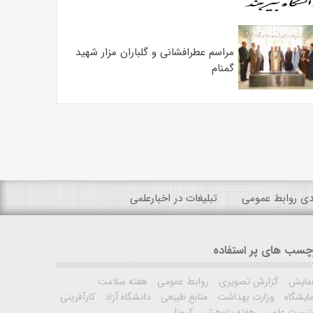
مراسم عطرافشانی و گلباران مزار شهید
گمنام
ندی روابط عمومی
تبلیغات در اخبارعلمی
چسب های پر استفاده
مایش
گزارش تصویری
روابط عمومی
هفته سلامت
ایشگاه
وزارت بهداشت
منابع طبیعی
دانشگاه آزاد
کارآفرینی
شست علمی
هفته پژوهش
کرونا