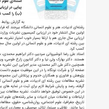
(ب) را کسب نم
به گزارش روابط ع
اولین سال انتشار خود در ارزیابی کمیسیون نشریات وزارت 
ارزیابی سال جاری هم با ارتقا بسیار خوب امتیاز نشریه، 
کسب کرد.
استاد علی رضا انوشیروانی سردبیر، دکتر ابراهیم محمدی، 
هستند. دکتر بهارک ولی نیا و دکتر کتایون زارع طوسی، ویر
همچنین دکتر علی اکبر محمدی، مدیر اجرایی این نشریه ه
صفحه آرا و شرکت نونگاه را در این موفقیت سهیم دانست 
پژوهش و فناوری و همکاران خدوم و پرتلاش این مجموعه 
نشریه مطالعات بین رشته ای ادبیات، هنر و علوم انسانی ک
در این خصوص توفیق خواهد داشت. نشریه مطالعات بین رش
ارتباطات و تعاملات میان ادبیات و سایر رشته‌های علوم انس
تاریخ، جغرافیا، علوم اجتماعی، روان‌شناسی، حقوق، مطالعا
زیبا مانند: نقاشی، سینما، تئاتر، موسیقی و معماری، ادب