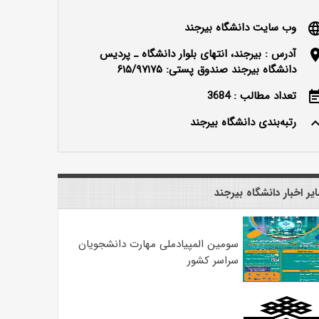
وب سایت دانشگاه بیرجند
langu
آدرس : بیرجند، انتهای بلوار دانشگاه ـ پردیس
locatio
دانشگاه بیرجند صندوق پستی: ۶۱۵/۹۷۱۷۵
تعداد مطالب : 3684
event_n
رتبه‌بندی دانشگاه بیرجند
keyboard_ar
یر اخبار دانشگاه بیرجند
سومین المپیادملی مهارت دانشجویان
سراسر کشور