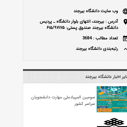
وب سایت دانشگاه بیرجند
langu
آدرس : بیرجند، انتهای بلوار دانشگاه ـ پردیس
locatio
دانشگاه بیرجند صندوق پستی: ۶۱۵/۹۷۱۷۵
تعداد مطالب : 3684
event_n
رتبه‌بندی دانشگاه بیرجند
keyboard_ar
یر اخبار دانشگاه بیرجند
سومین المپیادملی مهارت دانشجویان
سراسر کشور