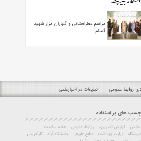
مراسم عطرافشانی و گلباران مزار شهید
گمنام
ندی روابط عمومی
تبلیغات در اخبارعلمی
چسب های پر استفاده
مایش
گزارش تصویری
روابط عمومی
هفته سلامت
ایشگاه
وزارت بهداشت
منابع طبیعی
دانشگاه آزاد
کارآفرینی
شست علمی
هفته پژوهش
کرونا