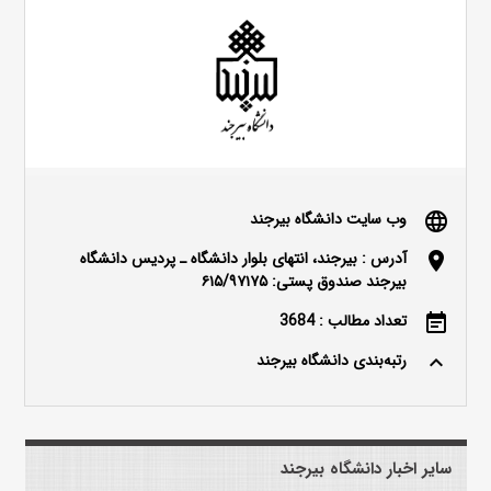
وب سایت دانشگاه بیرجند
language
آدرس : بیرجند، انتهای بلوار دانشگاه ـ پردیس دانشگاه
location_on
بیرجند صندوق پستی: ۶۱۵/۹۷۱۷۵
تعداد مطالب : 3684
event_note
رتبه‌بندی دانشگاه بیرجند
keyboard_arrow_up
سایر اخبار دانشگاه بیرجند