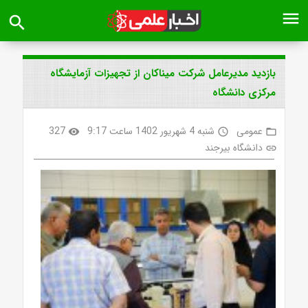
menu
search
بازدید مدیرعامل شرکت میناکان از تجهیزات آزمایشگاه
مرکزی دانشگاه
عمومی
شنبه 4 شهریور 1402 ساعت 9:17
327
visibility
access_time
folder_open
دانشگاه بیرجند
link