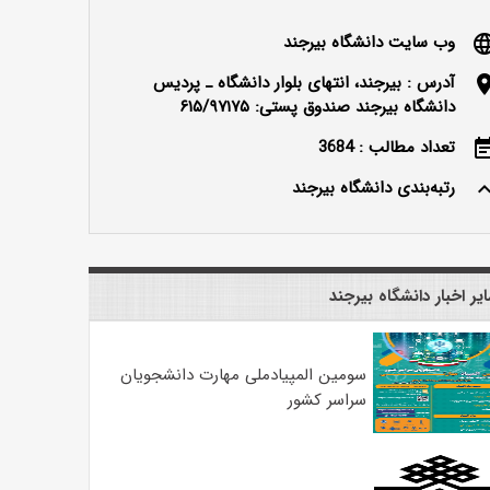
وب سایت دانشگاه بیرجند
langu
آدرس : بیرجند، انتهای بلوار دانشگاه ـ پردیس
locatio
دانشگاه بیرجند صندوق پستی: ۶۱۵/۹۷۱۷۵
تعداد مطالب : 3684
event_n
رتبه‌بندی دانشگاه بیرجند
keyboard_ar
یر اخبار دانشگاه بیرجند
سومین المپیادملی مهارت دانشجویان
سراسر کشور