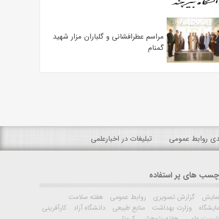
مراسم عطرافشانی و گلباران مزار شهید
گمنام
ندی روابط عمومی
تبلیغات در اخبارعلمی
چسب های پر استفاده
مایش
گزارش تصویری
روابط عمومی
هفته سلامت
ایشگاه
وزارت بهداشت
منابع طبیعی
دانشگاه آزاد
کارآفرینی
شست علمی
هفته پژوهش
کرونا