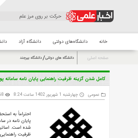
حرکت بر روی مرز علم
خانه
دانشگاه‌های دولتی
دانشگاه آزاد
دانش
صفحه اصلی
دانشگاه های دولتی
دانشگاه بیرجند
کامل شدن گزینه ظرفیت راهنمایی پایان نامه سامانه پ
عمومی
چهارشنبه 1 شهریور 1402 ساعت 8:24
68
visibility
access_time
folder_open
احتراماً به است
پایان نامه
در سام
شده است. اساتید 
ظرفیت راهنمایی 