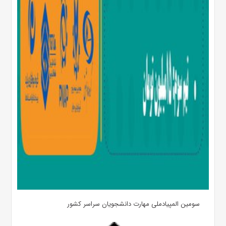
سومین المپیادملی مهارت دانشجویان سراسر کشور