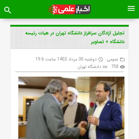
menu
search
تجلیل آزادگان سرافراز دانشگاه تهران در هیات رئیسه
دانشگاه + تصاویر
عمومی
دوشنبه 30 مرداد 1402 ساعت 19:6
access_time
folder_open
758
دانشگاه تهران
link
visibility