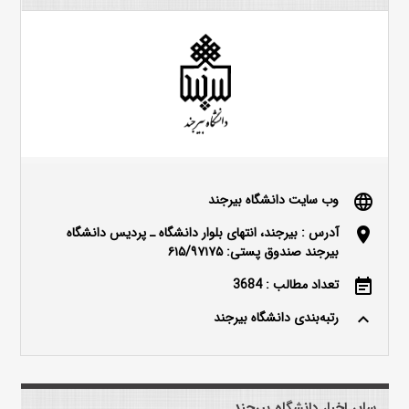
وب سایت دانشگاه بیرجند
language
آدرس : بیرجند، انتهای بلوار دانشگاه ـ پردیس دانشگاه
location_on
بیرجند صندوق پستی: ۶۱۵/۹۷۱۷۵
تعداد مطالب : 3684
event_note
رتبه‌بندی دانشگاه بیرجند
keyboard_arrow_up
سایر اخبار دانشگاه بیرجند