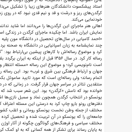
عالی «شوالیه پالم‌های آکادمیک» که از سوی دولت فرانسه
استاد پیشکسوت دانشکدگان هنرهای زیبا را تشکیل می‌داد؛
کرگدن‌های ریز و درشت و قد و نیم قدی نبود که در روی ز
خودنمایی می‌کند.
اهالی هنر ماجرای این کرگدن‌ها را می‌دانند اما شاید ندانن
نمایش ایران باشد. اما چکیده ماجرای کرگدن در زندگی استا
«احمد کامیابی در سال‌های تحصیل در دانشگاه مون پلیه با 
چند نمایشنامه به زبان اسپانیایی در دانشگاه به صحنه برد.
کرد و موضوع رساله‌اش با کارهای پیشین بی‌ارتباط بود: "
رساله کار کرد. در سال ۱۳۵۶ قبل از اینک
است نام‌نویسی کرد؛ و موضوع این رساله «مسئله انتظار و
جهان و ارتباط فرهنگی بین شرق و غرب» بود. این رساله را 
اتمام رساند؛ ولی رساله‌ای است که مورد تایید ساموئل بک
منتقدین تئاتر در سراسر جهان قرار گرفت. در زمانی که در
خوانده بود که نامش «کرگدن» بود. این شعر سبب شد که 
یونسکو در انتخاب کرگدن همچون نماد و سمبل نازی‌ها اشت
دفترهای رونو بارو چاپ کرد به درستی این مسئله اعتراف ک
مختلف از جمله وطن نخست یونسکو رومانی و اغلب کشورهای
جامعه‌ای را که یونسکو در آن تربیت شده و تحصیل کرده 
مختلف سیاسی و فرهنگ‌های گوناگون چگونه از آثار اوژن ی
به پایان رساند برای تشکر از همه کسانی که به او کمک کرد