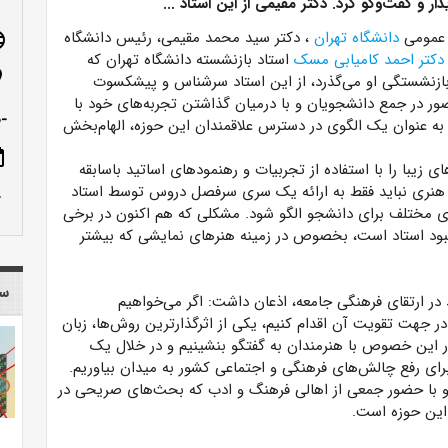
ار و گفت‌وگو کرد. دکتر مقیمی از این استاد ...
 عمومی
دانشگاه تهران
، دکتر سید محمد مقیمی، رئیس دانشگاه
age
دکتر احمد کامیابی مسک
استاد بازنشسته دانشگاه تهران که
n_on
ال از بازنشستگی او می‌گذرد، از این استاد سرشناس و پیشکسوت
ر در جمع دانشجویان و با درمیان گذاشتن تجربه‌های خود با
-ص
به عنوان یک الگوی در دسترس علاقمندان این حوزه، الهام‌بخش
ote
 زیبا را با استفاده از تجربیات و رهنمودهای اساتید باسابقه
ی هنری نباید فقط به ارائه یک سری سرفصل دروس توسط استاد
row_up
های مختلف برای دانشجو الگو شود. مشکلی که هم اکنون در برخی
مبود استاد است، بخصوص در زمینه هنرهای نمایشی که بیشتر
سا
د در ارتقای فرهنگی جامعه، اذعان داشت: اگر می‌خواهیم
ر جهت تقویت آن اقدام کنیم، یکی از اثرگذارترین روش‌ها، زبان
ر این خصوص با هنرمندان به گفتگو بنشینیم و در خلال یک
رای رفع چالش‌های فرهنگی و اجتماعی کشور به میدان بیاوریم.
تگو با حضور جمعی از اهالی فرهنگ و ادب که بحث‌های صریحی در
این حوزه است.