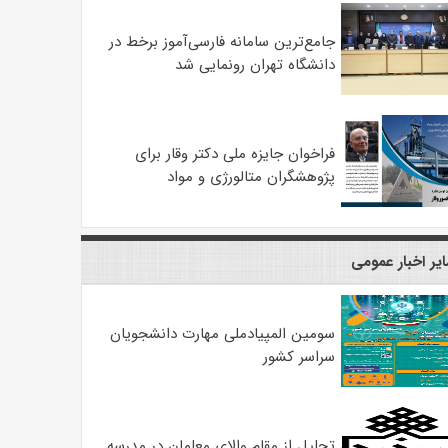
جامع‌ترین سامانه فارسی‌آموز برخط در
دانشگاه تهران رونمایی شد
فراخوان جایزه ملی دکتر وقار برای
پژوهشگران متالورژی و مواد
یر اخبار عمومی
سومین المپیادملی مهارت دانشجویان
سراسر کشور
تجلیل از مقام والای معلمان در مدرسه