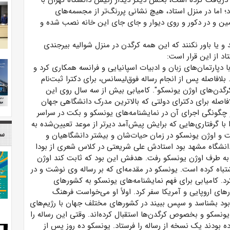
 دریافت کرده است، بخش دیگر دیدار رئیس دانشگاه تهران با
 اما در منزل استاد، هیچ نشانی پررنگ‌تر از مجسمه‌های
مین و در دکور و روی دیوار و جای جای این خانه نصب شده و
د و یا باور نکنند که این همه کرگدن در منزل شوالیه بیرجندی
د از این قرار است:
دپارتمان‌های زبان و ادبیات اسپانیایی و فرانسه همکاری کرد و
 بلافاصله پس از انجام رساله فوق‌لیسانس، برای دکترا ثبت‌نام
کرگدن‌های اوژن یونسکو". کامیابی بیش از سه سال روی این
ه به ایران برگردد بلافاصله برای دکترای دولتی که بالاترین مدرک دانشگاهی جهان
 چگونگی اجرای آن در نمایشنامه‌های یونسکو و بکت در سراسر
با گرفتاری‌هایی که برایش پیش‌آمد دیرتر از موعد تعیین‌شده به
سا
ت و اوژن یونسکو در زمان حیات‌شان و بیشتر دانشگاهیان و
 دانشگاه مشهد بود استادش علی شریعتی در کلاس شعری از بودا
به طرف اوژن یونسکو رفت. هدفش این بود که ثابت کند اوژن
باه کرده است. یونسکو در مقدمه‌ای که بر رساله وی نوشت و در
رد. کامیابی برای فهم نمایشنامه‌های یونسکو به کشورهای
 اروپایی و آمریکا سفر کرد. اولاً او می‌خواست فرهنگ
بود بشناسد و سپس ببیند در کشورهای مختلف جهان با رژیم‌های
ونسکو و بخصوص کرگدن‌ها استقبال کرده‌اند. وقتی این رساله را
ه بودند یک نسخه از رساله را فرستاد. یونسکو ده روز پس از