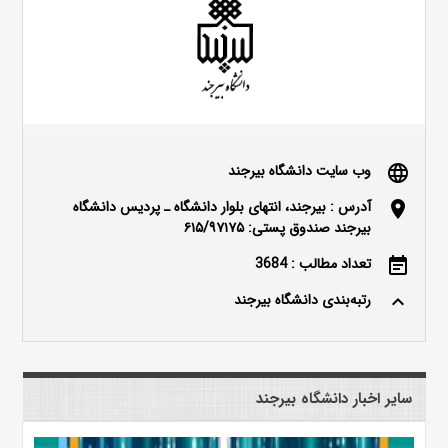
وب سایت دانشگاه بیرجند
language
آدرس : بیرجند، انتهای بلوار دانشگاه ـ پردیس دانشگاه
location_on
بیرجند صندوق پستی: ۶۱۵/۹۷۱۷۵
تعداد مطالب : 3684
event_note
رتبه‌بندی دانشگاه بیرجند
keyboard_arrow_up
سایر اخبار دانشگاه بیرجند