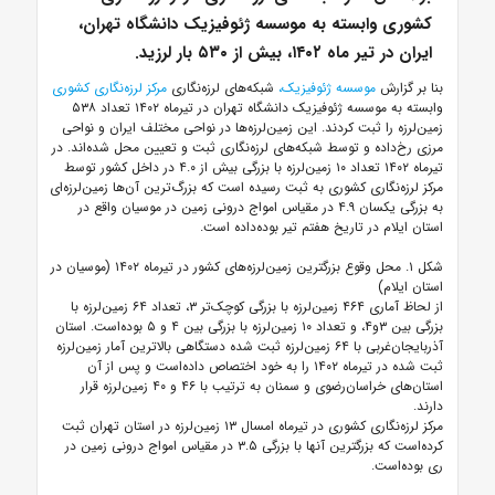
کشوری وابسته به موسسه ژئوفیزیک دانشگاه تهران،
ایران در تیر ماه ۱۴۰۲، بیش از ۵۳۰ بار لرزید.
بنا بر گزارش
موسسه ژئوفیزیک،
شبکه‌های لرزه‌نگاری
مرکز لرزه‌نگاری کشوری
وابسته به موسسه ژئوفیزیک دانشگاه تهران در تیرماه ۱۴۰۲ تعداد ۵۳۸
زمین‌لرزه را ثبت کردند. این زمین‌لرزه‌ها در نواحی مختلف ایران و نواحی
مرزی رخ‌داده و توسط شبکه‌های لرزه‌نگاری ثبت و تعیین محل شده‌اند. در
تیرماه ۱۴۰۲ تعداد ۱۰ زمین‌لرزه با بزرگی بیش از ۴.۰ در داخل کشور توسط
مرکز لرزه‌نگاری کشوری به ثبت رسیده است که بزرگ‌ترین آن‌ها زمین‌لرزه‌ای
به بزرگی یکسان ۴.۹ در مقیاس امواج درونی زمین در موسیان واقع در
استان ایلام در تاریخ هفتم تیر بوده‌داده است.
شکل ۱. محل وقوع بزرگترین زمین‌لرزه‌های کشور در تیرماه ۱۴۰۲ (موسیان در
استان ایلام)
از لحاظ آماری ۴۶۴ زمین‌لرزه با بزرگی کوچک‌تر ۳، تعداد ۶۴ زمین‌لرزه با
بزرگی بین ۳و۴، و تعداد ۱۰ زمین‌لرزه با بزرگی بین ۴ و ۵ بوده‌است. استان
آذربایجان‌غربی با ۶۴ زمین‌لرزه ثبت شده دستگاهی بالاترین آمار زمین‌لرزه
ثبت شده در تیرماه ۱۴۰۲ را به خود اختصاص داده‌است و پس از آن
استان‌های خراسان‌رضوی و سمنان به ترتیب با ۴۶ و ۴۰ زمین‌لرزه قرار
دارند.
مرکز لرزه‌نگاری کشوری در تیرماه امسال ۱۳ زمین‌لرزه در استان تهران ثبت
کرده‌است که بزرگترین آنها با بزرگی ۳.۵ در مقیاس امواج درونی زمین در
ری بوده‌است.