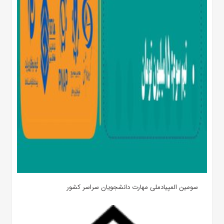
سومین المپیادملی مهارت دانشجویان سراسر کشور