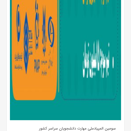
سومین المپیادملی مهارت دانشجویان سراسر کشور