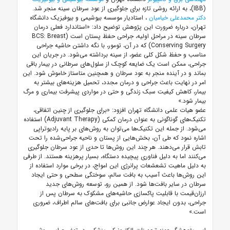
(IBB)، به ارائه روشی تازه برای جلوگیری از عود سرطان سینه منجر شد.
دکتر محمدعلی خیامیان
، استادیار موسسه بیوشیمی و بیوفیزیک دانشگاه
تهران، درباره ضرورت این پژوهش توضیح داد: «استاندارد فعلی درمان
سرطان سینه در مراحل اولیه، جراحی حفظ پستان است (BCS: Breast
Conserving Surgery) که در آن، تومور، با نگه داشتن حاشیه جراحی
مناسب و حفظ شکل کلی عضو، از سینه برداشته می‌شود. در جریان این
جراحی، ممکن است یک ضایعه کوچک از سلول‌های سرطانی در بیمار باقی
بماند و در آینده منجر به عود سرطان و همچنین متاستاز خاموش شود. این
امر در نهایت باعث جراحی و درمان مجدد، تحمیل هزینه‌های بیشتر به
بیمار، کاهش کیفیت سبک زندگی و حتی در مواردی پیشرفت بیماری و مرگ
بیمار شود.»
عضو هیات علمی دانشگاه تهران افزود: «برای جلوگیری از چنین اتفاقی،
تکنیک‌های گوناگونی به عنوان درمان کمکی (Adjuvant Therapy) استفاده
می‌شود. از جمله این تکنیک‌ها می‌توان به روش‌های بر پایه رادیوتراپی
اشاره نمود که طی آن، بخش‌هایی از پستان و ناحیه جراحی‌شده را تحت
تابش قرار می‌دهند. هر چند این روش‌ها تا حدی از عود سرطان جلوگیری
می‌کنند اما به دلیل فناوری پیچیده دستگاه، بسیار پرهزینه هستند. از طرفی
به دلیل ماهیت تشعشعات پرانرژی این امواج، در برخی موارد استفاده از
این روش‌ها باعث آسیب به بافت سالم، سوختگی سطحی و حتی ایجاد
سرطان در سایر بافت‌ها شود. از همین رو، توسعه روش‌های جدید
ارزان‌قیمت با قابلیت پاکسازی حاشیه‌های مشکوک به سرطان پس از
جراحی، بدون ایجاد عوارض جانبی برای بافت‌های سالم اطراف، ضروری
است.»