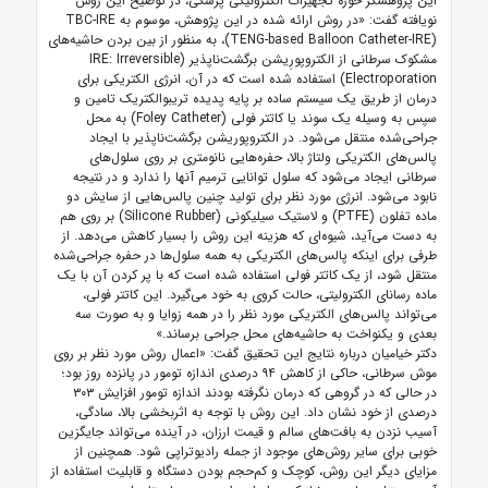
این پژوهشگر حوزه تجهیزات الکترونیکی پزشکی، در توضیح این روش
نویافته گفت: «در روش ارائه شده در این پژوهش، موسوم به TBC-IRE
(TENG-based Balloon Catheter-IRE)، به منظور از بین بردن حاشیه‌های
مشکوک سرطانی از الکتروپورِیشن برگشت‌ناپذیر (IRE: Irreversible
Electroporation) استفاده شده است که در آن، انرژی الکتریکی برای
درمان از طریق یک سیستم ساده بر پایه پدیده تریبوالکتریک تامین و
سپس به وسیله یک سوند یا کاتتر فولی (Foley Catheter) به محل
جراحی‌شده منتقل می‌شود. در الکتروپوریشن برگشت‌ناپذیر با ایجاد
پالس‌های الکتریکی ولتاژ بالا، حفره‌هایی نانومتری بر روی سلول‌های
سرطانی ایجاد می‌شود که سلول توانایی ترمیم آنها را ندارد و در نتیجه
نابود می‌شود. انرژی مورد نظر برای تولید چنین پالس‌هایی از سایش دو
ماده تفلون (PTFE) و لاستیک سیلیکونی (Silicone Rubber) بر روی هم
به دست می‌آید، شیوه‌ای که هزینه این روش را بسیار کاهش می‌دهد. از
طرفی برای اینکه پالس‌های الکتریکی به همه سلول‌ها در حفره جراحی‌شده
منتقل شود، از یک کاتتر فولی استفاده شده است که با پر کردن آن با یک
ماده رسانای الکترولیتی، حالت کروی به خود می‌گیرد. این کاتتر فولی،
می‌تواند پالس‌های الکتریکی مورد نظر را در همه زوایا و به صورت سه
بعدی و یکنواخت به حاشیه‌های محل جراحی برساند.»
دکتر خیامیان درباره نتایج این تحقیق گفت: «اعمال روش مورد نظر بر روی
موش سرطانی، حاکی از کاهش ۹۴ درصدی اندازه تومور در پانزده روز بود؛
در حالی که در گروهی که درمان نگرفته بودند اندازه تومور افزایش ۳۰۳
درصدی از خود نشان داد. این روش با توجه به اثربخشی بالا، سادگی،
آسیب نزدن به بافت‌های سالم و قیمت ارزان، در آینده می‌تواند جایگزین
خوبی برای سایر روش‌های موجود از جمله رادیوتراپی شود. همچنین از
مزایای دیگر این روش، کوچک و کم‌حجم بودن دستگاه و قابلیت استفاده از