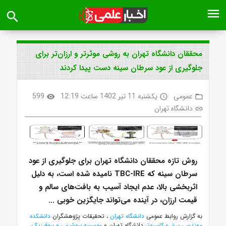
menu
search
محققان دانشگاه تهران به روشی موثرتر و ارزان‌تر برای
جلوگیری از عود سرطان سینه دست پیدا کردند
عمومی
یکشنبه 11 تیر 1402 ساعت 12:19
599
visibility
access_time
folder_open
دانشگاه تهران
link
روش تازه محققان دانشگاه تهران برای جلوگیری از عود
سرطان سینه که TBC-IRE نامیده شده است، به دلیل
اثربخشی بالا، عدم ایجاد آسیب به بافت‌های سالم و
قیمت ارزان، در آینده می‌تواند جایگزین خوبی ...
به گزارش روابط عمومی
دانشگاه تهران
، تحقیقات پژوهشگران
دانشکده
مهندسی برق و کامپیوتر
دانشگاه تهران و
موسسه بیوشیمی و بیوفیزیک