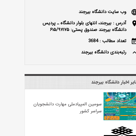
وب سایت دانشگاه بیرجند
langu
آدرس : بیرجند، انتهای بلوار دانشگاه ـ پردیس
locatio
دانشگاه بیرجند صندوق پستی: ۶۱۵/۹۷۱۷۵
تعداد مطالب : 3684
event_n
رتبه‌بندی دانشگاه بیرجند
keyboard_ar
یر اخبار دانشگاه بیرجند
سومین المپیادملی مهارت دانشجویان
سراسر کشور