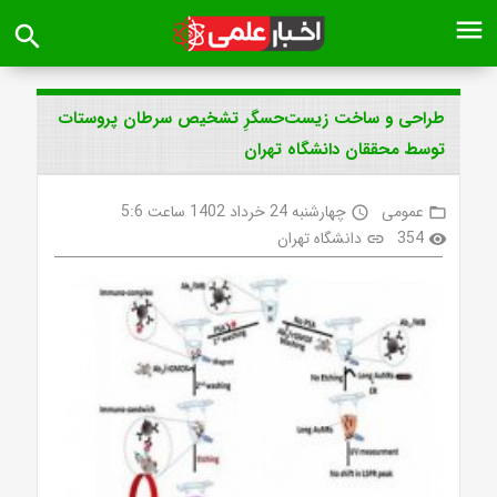
menu
search
طراحی و ساخت زیست‌حسگرِ تشخیص سرطان پروستات
توسط محققان دانشگاه تهران
عمومی
چهارشنبه 24 خرداد 1402 ساعت 5:6
access_time
folder_open
354
دانشگاه تهران
link
visibility