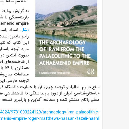
منتشر شده است
به گزارش روابط
Achaemenid empire
نشلی
استاد باست
راجر ماتیوز
استاد
این کتاب که نتی
مورد توجه باستان
صورت آنلاین در 
از شاخصه‌های اصل
مطالعات میان‌رشته‌ای، و 
ترجمه فارسی این
واقع در رم ایتالیا، و ترجمه چینی آن با حمایت دانشگاه غربی چین با تیراژ ۳۰۰۰ 
«باستان‌شناسی ایران از دوره پارینه‌سنگی تا شاهنشاهی
معتبر راتلج منتشر شده و مطالعه آنلاین و بارگیری نسخه 
324/9781003224129/archaeology-iran-palaeolithic-
menid-empire-roger-matthews-hassan-fazeli-nashli