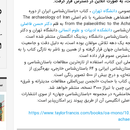
، به صورت آنلاین در دسترس قرار گرفت.
 عمومی
دانشگاه تهران
، کتاب «باستان‌شناسی ایران از دوره
age
پارینه‌سنگی تا شاهنشاهی هخامنشی» با نام اصلی The archaeology of Iran
n_on
from the palaeolithic to the  به قلم
دکتر حسن فاضلی
ان‌شناسی
دانشکده ادبیات و علوم انسانی
دانشگاه تهران و
دکتر
-ص
 باستان‌شناسی دانشگاه ریدینگ انگلستان منتشر شده است.
جه یک دهه تلاش مولفان بوده است، به دلیل دقت و جامعیت
ote
‌شناسان جهان قرار گرفته و از همین رو ناشر به تازگی کتاب را به
دسترس عموم قرار داده است.
row_up
ی این کتاب، استفاده از تازه‌ترین مطالعات باستان‌شناسی و
همکاری با ۵۴ باستان‌شناس ایرانی و ۶۴ باستان‌شناس خارجی، بهره‌گیری از
درج بیش از ۵۰۰ تصویر رنگی است.
 کتاب با حمایت «انجمن بین‌المللی مطالعات مدیترانه و شرق»
سا
نسخه، منتشر خواهد شد.
 هخامنشی» در مجموعه «باستان‌شناسی جهان» از سوی انتشارات
اصلی انگلیسی آن از طریق پیوند زیر امکان‌پذیر است:
https://www.taylorfrancis.com/books/oa-mono/10.4
achae