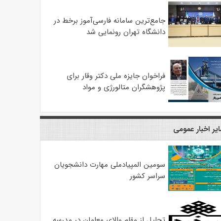
جامع‌ترین سامانه فارسی‌آموز برخط در
دانشگاه تهران رونمایی شد
فراخوان جایزه ملی دکتر وقار برای
پژوهشگران متالورژی و مواد
یر اخبار عمومی
سومین المپیادملی مهارت دانشجویان
سراسر کشور
تجلیل از مقام والای معلمان در مدرسه