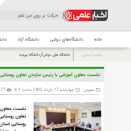
حرکت بر روی مرز علم
خانه
دانشگاه‌های دولتی
دانشگاه آزاد
دانش
صفحه اصلی
دانشگاه های دولتی
دانشگاه بیرجند
نشست معاون آموزشی با رئیس سازمان تعاون روستایی 
عمومی
چهارشنبه 17 خرداد 1402 ساعت 6:1
277
visibility
access_time
folder_open
نشست معاون آم
روستایی استان