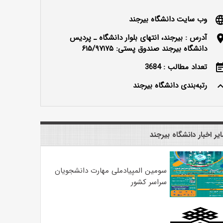
وب سایت دانشگاه بیرجند
langu
آدرس : بیرجند، انتهای بلوار دانشگاه ـ پردیس
locatio
دانشگاه بیرجند صندوق پستی: ۶۱۵/۹۷۱۷۵
تعداد مطالب : 3684
event_n
رتبه‌بندی دانشگاه بیرجند
keyboard_ar
یر اخبار دانشگاه بیرجند
سومین المپیادملی مهارت دانشجویان
سراسر کشور