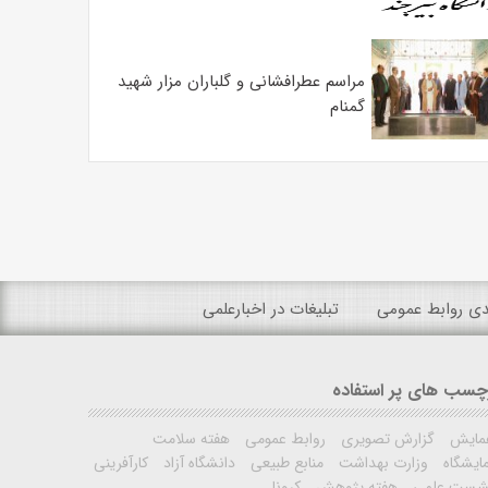
مراسم عطرافشانی و گلباران مزار شهید
گمنام
ندی روابط عمومی
تبلیغات در اخبارعلمی
چسب های پر استفاده
مایش
گزارش تصویری
روابط عمومی
هفته سلامت
ایشگاه
وزارت بهداشت
منابع طبیعی
دانشگاه آزاد
کارآفرینی
شست علمی
هفته پژوهش
کرونا