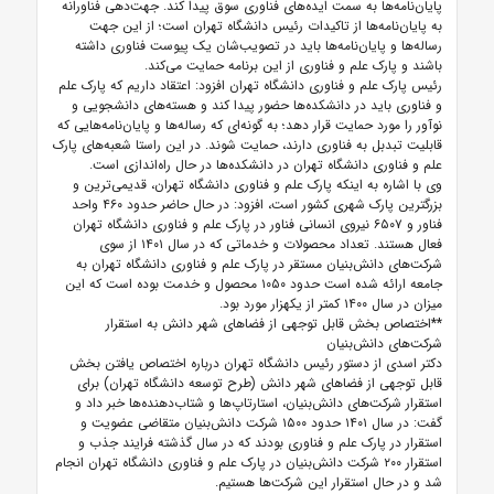
پایان‌نامه‌ها به سمت ایده‌های فناوری سوق پیدا کند. جهت‌دهی فناورانه
به پایان‌نامه‌ها از تاکیدات رئیس دانشگاه تهران است؛ از این جهت
رساله‌ها و پایان‌نامه‌ها باید در تصویب‌شان یک پیوست فناوری داشته
باشند و پارک علم و فناوری از این برنامه حمایت می‌کند.
رئیس پارک علم و فناوری دانشگاه تهران افزود: اعتقاد داریم که پارک علم
و فناوری باید در دانشکده‌ها حضور پیدا کند و هسته‌های دانشجویی و
نوآور را مورد حمایت قرار دهد؛ به گونه‌ای که رساله‌ها و پایان‌نامه‌هایی که
قابلیت تبدبل به فناوری دارند، حمایت شوند. در این راستا شعبه‌های پارک
علم و فناوری دانشگاه تهران در دانشکده‌ها در حال راه‌اندازی است.
وی با اشاره به اینکه پارک علم و فناوری دانشگاه تهران، قدیمی‌ترین و
بزرگترین پارک شهری کشور است، افزود: در حال حاضر حدود ۴۶۰ واحد
فناور و ۶۵۰۷ نیروی انسانی فناور در پارک علم و فناوری دانشگاه تهران
فعال هستند. تعداد محصولات و خدماتی که در سال ۱۴۰۱ از سوی
شرکت‌های دانش‌بنیان مستقر در پارک علم و فناوری دانشگاه تهران به
جامعه ارائه شده است حدود ۱۰۵۰ محصول و خدمت بوده است که این
میزان در سال ۱۴۰۰ کمتر از یکهزار مورد بود.
**اختصاص بخش قابل توجهی از فضاهای شهر دانش به استقرار
شرکت‌های دانش‌بنیان
دکتر اسدی از دستور رئیس دانشگاه تهران درباره اختصاص یافتن بخش
قابل توجهی از فضاهای شهر دانش (طرح توسعه دانشگاه تهران) برای
استقرار شرکت‌های دانش‌بنیان، استارتاپ‌ها و شتاب‌دهنده‌ها خبر داد و
گفت: در سال ۱۴۰۱ حدود ۱۵۰۰ شرکت دانش‌بنیان متقاضی عضویت و
استقرار در پارک علم و فناوری بودند که در سال گذشته فرایند جذب و
استقرار ۲۰۰ شرکت دانش‌بنیان در پارک علم و فناوری دانشگاه تهران انجام
شد و در حال استقرار این شرکت‌ها هستیم.