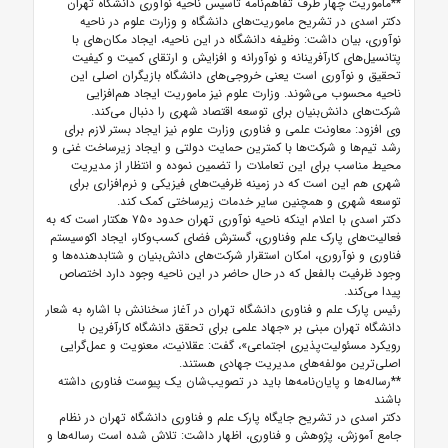
**ماموریت چهار طرف تفاهم‌نامه تاسیس ناحیه نوآوری دانشگاه تهران
دکتر اسدی در تشریح ماموریت‌های دانشگاه و وزارت علوم در ناحیه
نوآوری، بیان داشت: وظیفه دانشگاه در این ناحیه، ایجاد مکان‌های با
پتانسیل‌های کارآفرینانه و نوآورانه و افزایش و ارتقای کمیت و کیفیت
تحقیق و نوآوری است یعنی خروجی‌های دانشگاه بازیگران اصلی این
ناحیه محسوب می‌شوند. وزارت علوم نیز ماموریت ایجاد هم‌افزایی
شرکت‌های دانش‌بنیان برای توسعه اقتصاد شهری را دنبال می‌کند.
وی افزود: معاونت علمی و فناوری وزارت علوم نیز ایجاد بستر لازم برای
رشد تیم‌ها و شرکت‌ها با کمترین حمایت دولتی و ایجاد زیرساخت غنی و
محیط مناسب برای این تعاملات را تضمین نموده و انتظار از مدیریت
شهری هم این است که در زمینه ظرفیت‌های فیزیکی و نرم‌افزاری برای
توسعه شهری و همچنین سایر خدمات زیرساختی کمک کند.
دکتر اسدی با اعلام اینکه ناحیه نوآوری تهران حدود ۷۵۰ هکتار است که به
فعالیت‌های پارک علم وفناوری، گسترش فضای کسب‌وکار، ایجاد اکوسیستم
فناوری و نوآروری، امکان استقرار شرکت‌های دانش‌بنیان و شتابدهنده‌ها و
وجود ظرفیت بالفعل که در حال حاضر در این ناحیه وجود دارد اختصاص
پیدا می‌کند.
رئیس پارک علم و فناوری دانشگاه تهران در آغاز سخنانش با اشاره به شعار
دانشگاه تهران مبنی بر «جهاد علمی برای تحقق دانشگاه کارآفرین با
رویکرد مسئولیت‌پذیری اجتماعی»، گفت: عقلانیت، معنویت و عمل‌گرایی
اصلی‌ترین مولفه‌های مدیریت جهادی هستند.
**رساله‌ها و پایان‌نامه‌ها باید در تصویب‌شان یک پیوست فناوری داشته
باشند
دکتر اسدی در تشریح جایگاه پارک علم و فناوری دانشگاه تهران در نظام
جامع آموزش، پژوهش و فناوری، اظهار داشت: تلاش شده است رساله‌ها و