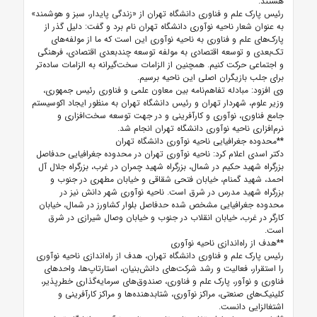
هستند.
رئیس پارک علم و فناوری دانشگاه تهران از «زندگی پایدار، سبز و هوشمند»
به عنوان شعار ناحیه نوآوری دانشگاه تهران نام برد و گفت: دلیل گذر از
پارک‌های علم و فناوری به ناحیه نوآوری این است که ما از مولفه‌های
تک‌بعدی و توسعه اقتصادی به مولفه توسعه چندبعدی اقتصادی، فرهنگی
و اجتماعی حرکت کنیم. همچنین از الزامات سخت‌گیرانه به الزامات ساده‌تر
برای جلب بازیگران اصلی این ناحیه برسیم.
وی افزود: مبادله تفاهم‌نامه بین معاون علمی و فناوری رئیس جمهوری،
وزیر علوم، شهردار تهران و رئیس دانشگاه تهران به منظور ایجاد اکوسیستم
جامع فناوری، نوآوری و کارآفرینی و در جهت توسعه سخت‌افزاری و
نرم‌افزاری ناحیه نوآوری دانشگاه تهران انجام شد.
**محدوده جغرافیایی ناحیه نوآوری دانشگاه تهران
دکتر اسدی اعلام کرد: ناحیه نوآوری تهران در محدوده جغرافیایی حدفاصل
بزرگراه شهید حکیم در شمال، بزرگراه شهید چمران در غرب، بزرگراه جلال آل
احمد، شهید گمنام، خیابان فتحی شقاقی و خیابان مطهری در جنوب و
بزرگراه شهید مدرس در شرق است. ناحیه نوآوری شهر دانش نیز در
محدوده جغرافیایی مشخص شده حدفاصل بلوار کشاورز در شمال، خیابان
کارگر در غرب، خیابان انقلاب در جنوب و خیابان وصال شیرازی در شرق
است.
**هدف از راه‌اندازی ناحیه نوآوری
رئیس پارک علم و فناوری دانشگاه تهران، هدف از راه‌اندازی ناحیه نوآوری
را استقرار، فعالیت و رشد شرکت‌های دانش‌بنیان، استارتاپ‌ها، واحدهای
فناوری و نوآور، پارک علم و فناوری، صندوق‌های سرمایه‌گذاری خطرپذیر،
کلینیک‌های صنعتی، مراکز نوآوری، شتابدهنده‌ها و مراکز کارآفرینی و
اشتغالزایی دانست.