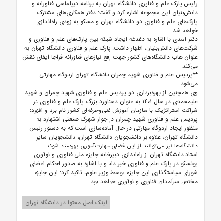
رئیس پارک علم و فناوری دانشگاه تهران به برنامه دیپلماسی فناورانه و
دانش‌بنیان این مجموعه اشاره کرد و گفت: دفتر همکاری‌های مشترک
پارک‌های علم و فناوری دو دانشگاه تهران و مسکو به زودی راه‌اندازی
خواهد شد.
دکتر اسدی با اشاره به دغدغه ایجاد شبکه بین پارک‌های علم و فناوری و
شرکت‌های دانش‌بنیان، اظهار داشت: پارک علم و فناوری دانشگاه تهران به
عنوان هاب دانشگاه‌های کشور جهت رفع نیازهای فناورانه فراجا ایفای نقش
می‌کند.
**پردیس علم و فناوری شهید چمران دانشگاه تهران اردوگاه مهارتی
می‌شود
وی همچنین از بهره‌برداری دو پردیس علم و فناوری شهید چمران و شهید
علیمحمدی در سال ۱۴۰۱ به عنوان دستاورد بزرگ پارک علم و فناوری در
شراکت استراتژیک با سازمان آموزش فنی‌وحرفه‌ای کشور نام برد و افزود:
پردیس علم و فناوری شهید چمران در جوار شهرک صنعتی اشتهارد به
منظور ایجاد اردوگاه مهارتی در حال آماده‌سازی است که به دستور رئیس
دانشگاه تهران، علاوه بر دانشجویان دانشگاه تهران، دانشجویان سایر
دانشگاه‌ها نیز می‌توانند از این فضای مهارت‌آموزی بهره‌مند شوند.
استاد دانشگاه تهران از راه‌اندازی دبیرخانه جایزه ملی فناوری و نوآوری
یونسکو در پارک علم و فناوری خبر داد و با اشاره به صدور احکام اعضای
شورای سیاستگذاری این جایزه توسط وزیر علوم، تاکید کرد: این جایزه
مختص سرآمدان فناوری و نوآوری خواهد بود.
لینک اصل محتوا در دانشگاه تهران