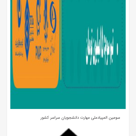
سومین المپیادملی مهارت دانشجویان سراسر کشور